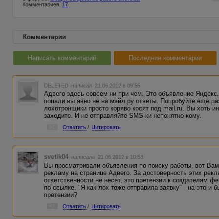
Комментариев:
17
Комментарии
Написать комментарий
Последние комментарии
DELETED
написал 21.06.2012 в 09:55
Адвего здесь совсем ни при чем. Это объявление Яндекс.Д
попали вы явно не на мэйл.ру ответы. Попробуйте еще раз
лохотронщики просто коряво косят под mail.ru. Вы хоть и
заходите. И не отправляйте SMS-ки непонятно кому.
#1
Ответить
/
Цитировать
svetik04
написала 21.06.2012 в 10:53
Вы просматривали объявления по поиску работы, вот Вам
рекламу на странице Адвего. За достоверность этих рек
ответственности не несет, это претензии к создателям ф
по ссылке. "Я как лох тоже отправила заявку" - на это и 
претензии?
#2
Ответить
/
Цитировать