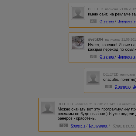
DELETED
написал 21.06.2012
имею сайт, на рекламе за
#7
Ответить
/
Цитировать
svetik04
написала 21.06.201
Имеет, конечно! Иначе на 
каждый переход по ссылк
#8
Ответить
/
Цитировать
DELETED
написала 
спасибо, понятно)
#9
Ответить
/
Ц
DELETED
написал 21.06.2012 в 14:13
в ответ на
Можно скачать вот эту программулину ttp://
рекламы не будет ваапче:) Я уже недели 
банеров - красотень.
#10
Ответить
/
Цитировать
/
Скрыть ветку