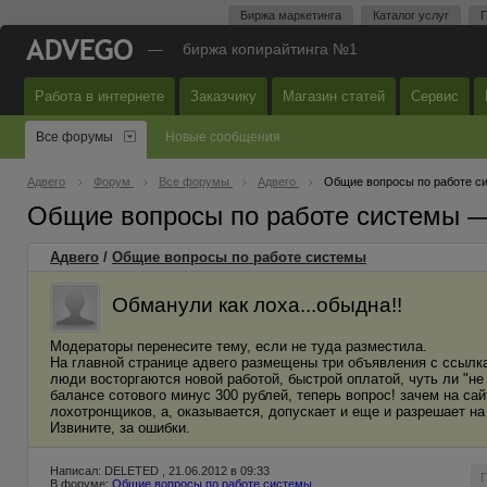
Биржа маркетинга
Каталог услуг
П
—
биржа копирайтинга №1
Работа в интернете
Заказчику
Магазин статей
Сервис
Все форумы
Новые сообщения
Адвего
Форум
Все форумы
Адвего
Общие вопросы по работе с
Общие вопросы по работе системы 
Адвего
/
Общие вопросы по работе системы
Обманули как лоха...обыдна!!
Модераторы перенесите тему, если не туда разместила.
На главной странице адвего размещены три объявления с ссылка
люди восторгаются новой работой, быстрой оплатой, чуть ли "не 
балансе сотового минус 300 рублей, теперь вопрос! зачем на сай
лохотронщиков, а, оказывается, допускает и еще и разрешает на
Извините, за ошибки.
Написал: DELETED , 21.06.2012 в 09:33
В форуме:
Общие вопросы по работе системы