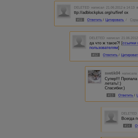
DELETED
написал 21.06.2012 в 14:13
ttp://adblockplus.org/ru/firef ox
#11
Ответить
/
Цитировать
/
Скры
DELETED
написал 21.06.2012
да что ж такое?! [
ссылки 
пользователям
]
#12
Ответить
/
Цитироват
svetik04
написала 
Супер!!! Пропала
летать!:)
Спасибки:)
#13
Ответить
/
DELETED
Всегда п
#14
О