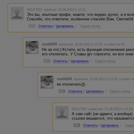
DELETED
написал 21.06.2012 в 12:11
Это вы, опытные профи, знаете, что яндекс рулит, а я всегд
Спасибо, что ответили, особенное спасибо Вам, Светик04
#3
Ответить
/
Цитировать
/
Скрыть ветку
svetik04
написала 21.06.2012 в 12:50
в ответ на #3
Не за что:) Кстати, есть функция отключения рек
его отключать. У Славы grv спросите, он все знает
#4
Ответить
/
Цитировать
/
Скрыть ветку
svetik04
написала 21.06.2012 в 12:50
в ответ н
ее отключать)))
#5
Ответить
/
Цитировать
/
Скрыть ветку
DELETED
написала 21.06.2012 в 13:1
А сам сайт (не адвего, а вообще)
ссылки вешаются, что называется
#6
Ответить
/
Цитировать
/
Скрыт