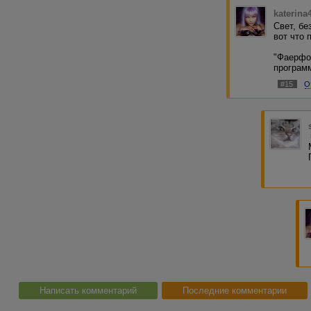
katerina
Свет, бе
вот что 
"Фаерфо
программ
#15
О
Написать комментарий
Последние комментарии