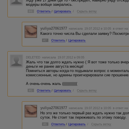
Жду уже 17 дней где то - беспредел, наверно уйду отсюд
модеры вобще зажрались.
#4
Ответить
/
Цитировать
/
Скрыть ветку
yuliya27061977
написала 19.07.2012 в 10:05
в ответ на
Какого точно числа Вы сделали заявку? Посмотри
#7
Ответить
/
Цитировать
DELETED
написала 19.07.2012 в 09:05
Жаль что так долго ждать нужно ( Я вот тоже только вчер
деньги не ранее августа месяца!
Помниться авторы когда-то подымали вопрос о моменталь
комиссионные, но админы проигнорировали сие прошение
А очень-очень жаль (((((((((((((
#5
Ответить
/
Цитировать
/
Скрыть ветку
yuliya27061977
написала 19.07.2012 в 10:05
в ответ на
Но это же только первый раз ждать нужно так дол
суток. Не стоит так переживать по этому поводу.
#6
Ответить
/
Цитировать
/
Скрыть ветку