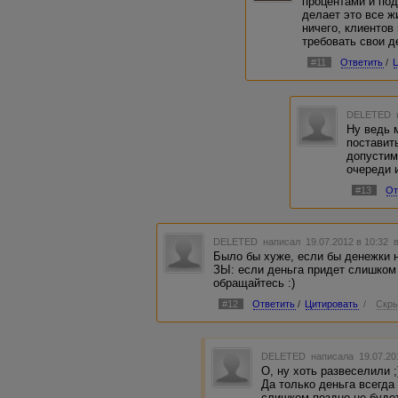
процентами и по
делает это все ж
ничего, клиентов 
требовать свои д
#11
Ответить
/
DELETED
Ну ведь 
поставить
допустим
очереди и
#13
От
DELETED
написал 19.07.2012 в 10:32
Было бы хуже, если бы денежки н
ЗЫ: если деньга придет слишком 
обращайтесь :)
#12
Ответить
/
Цитировать
/
Скры
DELETED
написала 19.07.20
О, ну хоть развеселили ;
Да только деньга всегда
слишком поздно не будет