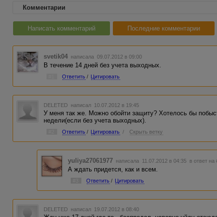
Комментарии
Написать комментарий
Последние комментарии
svetik04
написала 09.07.2012 в 09:00
В течение 14 дней без учета выходных.
#1
Ответить
/
Цитировать
DELETED
написал 10.07.2012 в 19:45
У меня так же. Можно обойти защиту? Хотелось бы побыст
недели(если без учета выходных).
#2
Ответить
/
Цитировать
/
Скрыть ветку
yuliya27061977
написала 11.07.2012 в 04:35
в ответ на
А ждать придется, как и всем.
#3
Ответить
/
Цитировать
DELETED
написал 19.07.2012 в 08:40