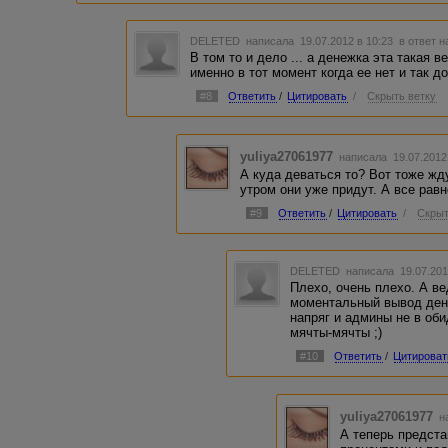
DELETED
написала 19.07.2012 в 10:23
в ответ н
В том то и дело ... а денежка эта такая 
именно в тот момент когда ее нет и так д
#8
Ответить
/
Цитировать
/
Скрыть ветку
yuliya27061977
написала 19.07.2012
А куда деваться то? Вот тоже жду
утром они уже придут. А все равн
#9
Ответить
/
Цитировать
/
Скрыт
DELETED
написала 19.07.201
Плехо, очень плехо. А в
моментальный вывод дене
напряг и админы не в об
мячты-мячты ;)
#10
Ответить
/
Цитироват
yuliya27061977
н
А теперь предста