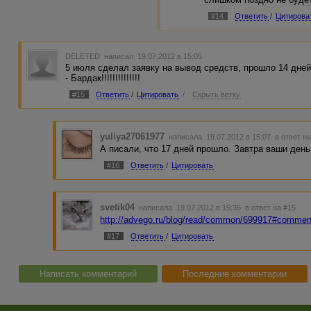
#14
Ответить
/
Цитирова
DELETED
написал 19.07.2012 в 15:05
5 июля сделал заявку на вывод средств, прошло 14 дней 
- Бардак!!!!!!!!!!!!!!
#15
Ответить
/
Цитировать
/
Скрыть ветку
yuliya27061977
написала 19.07.2012 в 15:07
в ответ н
А писали, что 17 дней прошло. Завтра ваши деньг
#16
Ответить
/
Цитировать
svetik04
написала 19.07.2012 в 15:35
в ответ на #15
http://advego.ru/blog/read/common/699917#commen
#17
Ответить
/
Цитировать
Написать комментарий
Последние комментарии