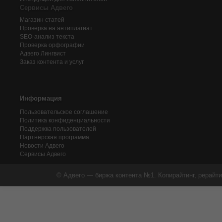
Сервисы Адвего
Магазин статей
Проверка на антиплагиат
SEO-анализ текста
Проверка орфографии
Адвего
Лингвист
Заказ контента и услуг
Информация
Пользовательское соглашение
Политика конфиденциальности
Поддержка пользователей
Партнерская программа
Новости Адвего
Сервисы Адвего
© Адвего — биржа контента №1. Копирайтинг, рерайти