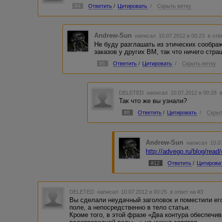
#4
Ответить
/
Цитировать
/
Скрыть ветку
Andrew-Sun
написал 10.07.2012 в 00:23
в отв
Не буду разглашать из этических соображ
заказов у других ВМ, так что ничего стра
#5
Ответить
/
Цитировать
/
Скрыть ветку
DELETED
написал 10.07.2012 в 00:28
Так что же вы узнали?
#8
Ответить
/
Цитировать
/
Скрыт
Andrew-Sun
написал 10.0
http://advego.ru/blog/r
#12
Ответить
/
Цитирова
DELETED
написал 10.07.2012 в 00:25
в ответ на #3
Вы сделали неудачный заголовок и поместили его
поле, а непосредственно в тело статьи.
Кроме того, в этой фразе «Два контура обеспечи