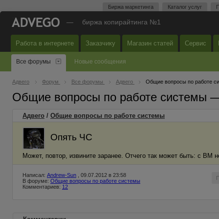
Биржа маркетинга
Каталог услуг
П
—
биржа копирайтинга №1
Работа в интернете
Заказчику
Магазин статей
Сервис
Все форумы
Новые сообщения
Адвего
Форум
Все форумы
Адвего
Общие вопросы по работе с
Общие вопросы по работе системы 
Адвего
/
Общие вопросы по работе системы
Опять ЧС
Может, повтор, извините заранее. Отчего так может быть: с ВМ н
Написал:
Andrew-Sun
, 09.07.2012 в 23:58
В форуме:
Общие вопросы по работе системы
Комментариев:
12