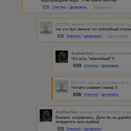
водопроводной воды…» не нужна запятая.
#6
Ответить
/
Цитировать
/
Скрыть ветку
DELETED
написал 10.07.2012 в 00:27
в ответ на
так это был именно тот юбилейный отказ
#7
Ответить
/
Цитировать
/
Скрыть ветку
Andrew-Sun
написал 10.07.2012 в 
Что есть "юбилейный"?)
#10
Ответить
/
Цитировать
DELETED
написал 10.07.2012 в 00:31
Читайте коммент номер 3.
#11
Ответить
/
Цитировать
Andrew-Sun
написал 10.07.2012 в 00:29
в отв
Виноват, исправлюсь. Дали бы на дорабо
исправлять мои ошибки)
#9
Ответить
/
Цитировать