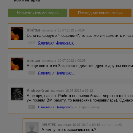
Комментарии
Написать комментарий
Последние комментарии
irbritan
написала 10.07.2012 в 00:04
Если на форуме "пошалили", то вас могли заметить и на 
#1
Ответить
/
Цитировать
irbritan
написала 10.07.2012 в 00:05
А еще кое-кто из Заказчиков делятся друг с другом свои
#2
Ответить
/
Цитировать
Andrew-Sun
написал 10.07.2012 в 00:12
А не вру, нашел. Работа оплачена была - черт его (ее) зн
уж принял ВМ работу, то наверняка понравилась). Однако
#3
Ответить
/
Цитировать
/
Скрыть ветку
DELETED
написал 10.07.2012 в 00:18
в ответ на #3
А имя у этого заказчика есть?