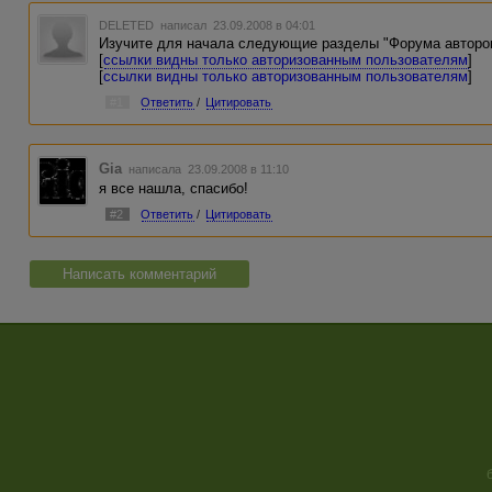
DELETED
написал 23.09.2008 в 04:01
Изучите для начала следующие разделы "Форума авторо
[
ссылки видны только авторизованным пользователям
]
[
ссылки видны только авторизованным пользователям
]
#1
Ответить
/
Цитировать
Gia
написала 23.09.2008 в 11:10
я все нашла, спасибо!
#2
Ответить
/
Цитировать
Написать комментарий