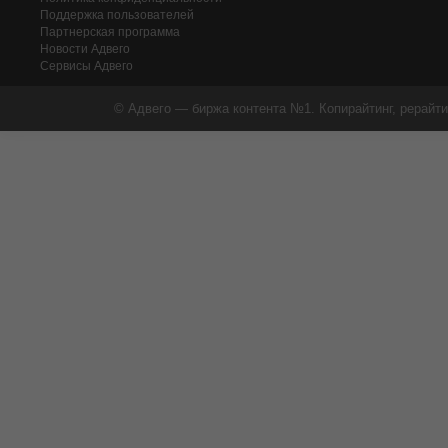
Поддержка пользователей
Партнерская программа
Новости Адвего
Сервисы Адвего
© Адвего — биржа контента №1. Копирайтинг, рерайти