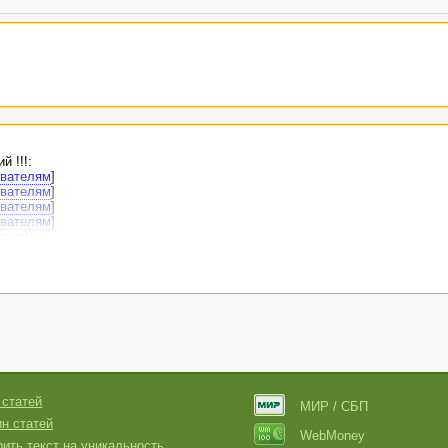
 !!!:
ователям
]
ователям
]
ователям
]
ователям
]
трит))
ротворения и просто человеческого счастья!)))
 статей
МИР / СБП
н статей
WebMoney
ить текст на уникальность