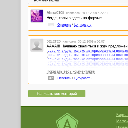
Комментарии
Alexa0105
написала 29.12.2009 в 22:31
Нигде, только здесь на форуме.
#1
Ответить
/
Цитировать
DELETED
написала 30.12.2009 в 06:07
АААА!!! Начинаю хвалиться и жду предложений
[
ссылки видны только авторизованным польз
[
ссылки видны только авторизованным польз
[
ссылки видны только авторизованным польз
[
ссылки видны только авторизованным польз
и т.д и т. п. Хотя, то что пишу - никто не посмо
Показать весь комментарий
А вообще - с Новым годом Вас, уважаемые!!!
Не скажу, что всех люблю, но всем желаю уми
#2
Ответить
/
Цитировать
Написать комментарий
Биржа
Магази
Провер