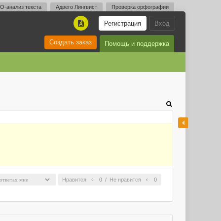
O-анализ текста
Адвего Лингвист
Проверка орфографии
Регистрация
Вход
A
Создать заказ
Помощь и поддержка
Нравится
0
/
Не нравится
0