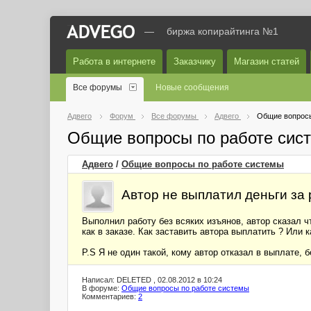
—
биржа копирайтинга №1
Работа в интернете
Заказчику
Магазин статей
Все форумы
Новые сообщения
Адвего
Форум
Все форумы
Адвего
Общие вопросы
Общие вопросы по работе сис
Адвего
/
Общие вопросы по работе системы
Автор не выплатил деньги за 
Выполнил работу без всяких изъянов, автор сказал чт
как в заказе. Как заставить автора выплатить ? Или 
P.S Я не один такой, кому автор отказал в выплате, 
Написал: DELETED , 02.08.2012 в 10:24
В форуме:
Общие вопросы по работе системы
Комментариев:
2