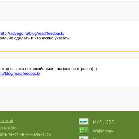
http://advego.ru/blog/read/feedback/
авильно сделать и что нужно указать.
втор ссылки-некликабельки - вы (как ни странно) :)
.ru/blog/read/feedback/
 статей
МИР / СБП
н статей
WebMoney
ить текст на уникальность