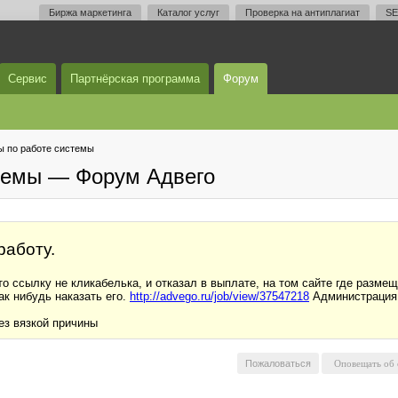
Биржа маркетинга
Каталог услуг
Проверка на антиплагиат
SE
Сервис
Партнёрская программа
Форум
 по работе системы
темы — Форум Адвего
работу.
о ссылку не кликабелька, и отказал в выплате, на том сайте где размещ
как нибудь наказать его.
http://advego.ru/job/view/37547218
Администрация,
без вязкой причины
Пожаловаться