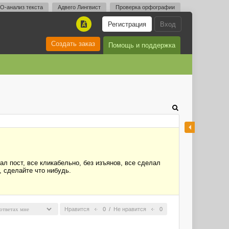
O-анализ текста
Адвего Лингвист
Проверка орфографии
Регистрация
Вход
A
Создать заказ
Помощь и поддержка
ал пост, все кликабельно, без изъянов, все сделал
 сделайте что нибудь.
Нравится
0
/
Не нравится
0