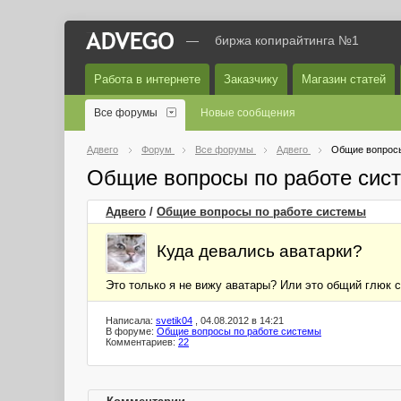
—
биржа копирайтинга №1
Работа в интернете
Заказчику
Магазин статей
Все форумы
Новые сообщения
Адвего
Форум
Все форумы
Адвего
Общие вопросы
Общие вопросы по работе сис
Адвего
/
Общие вопросы по работе системы
Куда девались аватарки?
Это только я не вижу аватары? Или это общий глюк 
Написала:
svetik04
, 04.08.2012 в 14:21
В форуме:
Общие вопросы по работе системы
Комментариев:
22