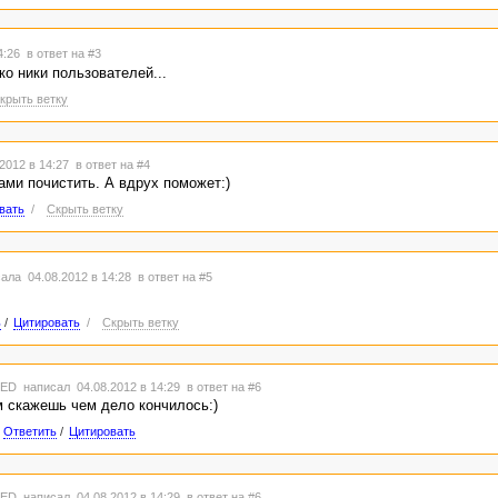
14:26
в ответ на #3
ко ники пользователей...
крыть ветку
2012 в 14:27
в ответ на #4
ами почистить. А вдрух поможет:)
вать
/
Скрыть ветку
ала 04.08.2012 в 14:28
в ответ на #5
ь
/
Цитировать
/
Скрыть ветку
TED
написал 04.08.2012 в 14:29
в ответ на #6
 скажешь чем дело кончилось:)
Ответить
/
Цитировать
TED
написал 04.08.2012 в 14:29
в ответ на #6