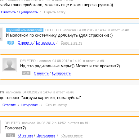
 чобы точно сработало, можешь еще и комп перезагрузить))
Ответить
/
Цитировать
/
Скрыть ветку
Лучший комментарий
DELETED
написал 04.08.2012 в 14:47
в ответ на #8
И молотком по системнику долбануть (для страховки) :)
#9
Ответить
/
Цитировать
/
Скрыть ветку
DELETED
написал 04.08.2012 в 14:49
в ответ на #9
Ну, это радикальные меры:)) Может и так прокатит?)
#10
Ответить
/
Цитировать
rn
написала 04.08.2012 в 14:49
в ответ на #6
ще говорю: "загрузи картинки, пожалуйста"
Ответить
/
Цитировать
/
Скрыть ветку
DELETED
написал 04.08.2012 в 14:52
в ответ на #11
Помогает?)
#12
Ответить
/
Цитировать
/
Скрыть ветку