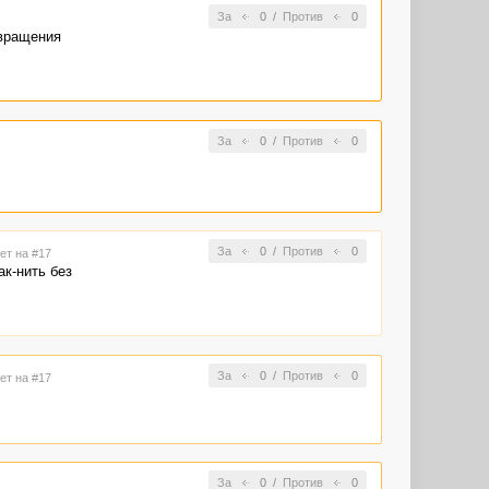
За
0
/
Против
0
звращения
За
0
/
Против
0
За
0
/
Против
0
ет на #17
к-нить без
За
0
/
Против
0
ет на #17
За
0
/
Против
0