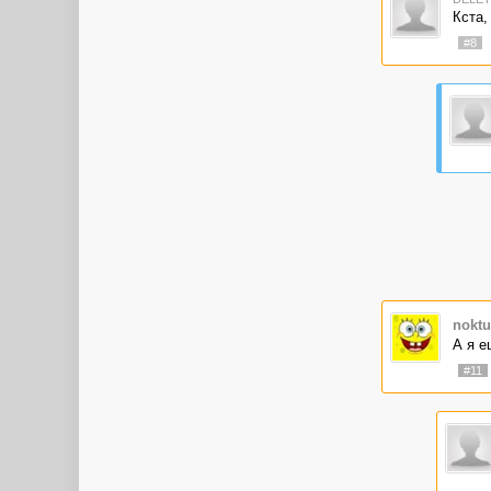
Кста,
#8
noktu
А я е
#11