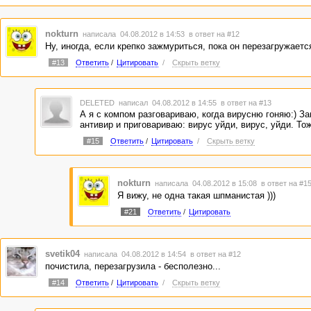
nokturn
написала 04.08.2012 в 14:53
в ответ на #12
Ну, иногда, если крепко зажмуриться, пока он перезагружается
#13
Ответить
/
Цитировать
/
Скрыть ветку
DELETED
написал 04.08.2012 в 14:55
в ответ на #13
А я с компом разговариваю, когда вирусню гоняю:) З
антивир и приговариваю: вирус уйди, вирус, уйди. Тож
#15
Ответить
/
Цитировать
/
Скрыть ветку
nokturn
написала 04.08.2012 в 15:08
в ответ на #1
Я вижу, не одна такая шпманистая )))
#21
Ответить
/
Цитировать
svetik04
написала 04.08.2012 в 14:54
в ответ на #12
почистила, перезагрузила - бесполезно...
#14
Ответить
/
Цитировать
/
Скрыть ветку