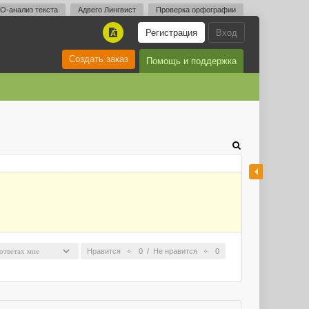
O-анализ текста
Адвего Лингвист
Проверка орфографии
Регистрация
Вход
A
Создать заказ
Помощь и поддержка
Нравится
0
/
Не нравится
0