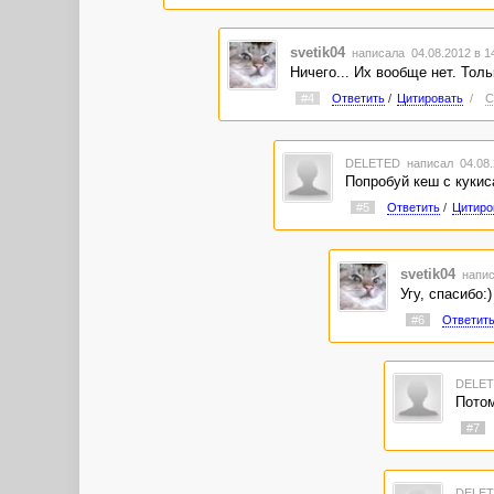
svetik04
написала 04.08.2012 в 
Ничего... Их вообще нет. Толь
#4
Ответить
/
Цитировать
/
С
DELETED
написал 04.08.
Попробуй кеш с кукис
#5
Ответить
/
Цитиро
svetik04
напис
Угу, спасибо:)
#6
Ответит
DELE
Потом
#7
DELE