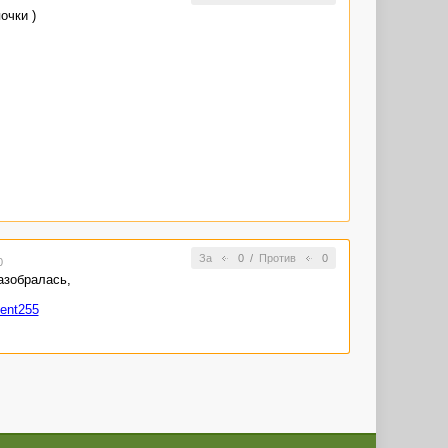
очки )
За
0
/
Против
0
0
азобралась,
ment255