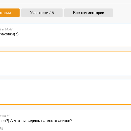
нтарии
Участники / 5
Все комментарии
 в 14:47
аховки) :)
т на #2
ъел?) А что ты видишь на месте авиков?
ку