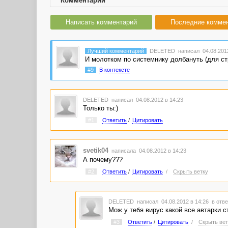
Комментарии
Написать комментарий
Последние комме
Лучший комментарий
DELETED
написал 04.08.2012
И молотком по системнику долбануть (для стр
#9
В контексте
DELETED
написал 04.08.2012 в 14:23
Только ты:)
#1
Ответить
/
Цитировать
svetik04
написала 04.08.2012 в 14:23
А почему???
#2
Ответить
/
Цитировать
/
Скрыть ветку
DELETED
написал 04.08.2012 в 14:26
в отве
Мож у тебя вирус какой все автарки с
#3
Ответить
/
Цитировать
/
Скрыть вет