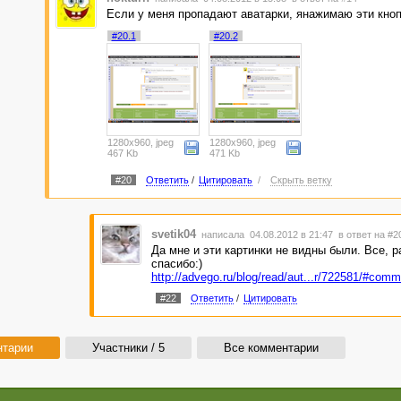
Если у меня пропадают аватарки, янажимаю эти кноп
#20.1
#20.2
1280x960, jpeg
1280x960, jpeg
467 Kb
471 Kb
#20
Ответить
/
Цитировать
/
Скрыть ветку
svetik04
написала 04.08.2012 в 21:47
в ответ на #2
Да мне и эти картинки не видны были. Все, р
спасибо:)
http://advego.ru/blog/read/aut...r/722581/#com
#22
Ответить
/
Цитировать
нтарии
Участники / 5
Все комментарии