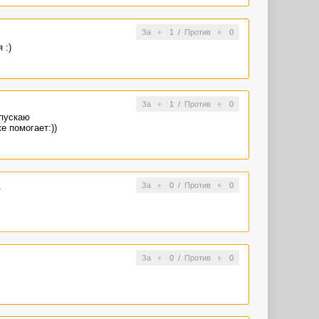
За
1
/
Против
0
 :)
За
1
/
Против
0
апускаю
е помогает:))
За
0
/
Против
0
5
За
0
/
Против
0