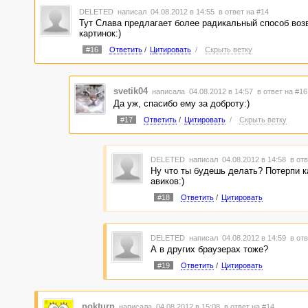
DELETED
написал 04.08.2012 в 14:55
в ответ на #14
Тут Слава предлагает более радикальный способ во
картинок:)
#16
Ответить
/
Цитировать
/
Скрыть ветку
svetik04
написала 04.08.2012 в 14:57
в ответ на #16
Да уж, спасибо ему за доброту:)
#17
Ответить
/
Цитировать
/
Скрыть ветку
DELETED
написал 04.08.2012 в 14:58
в отв
Ну что ты будешь делать? Потерпи ка
авиков:)
#18
Ответить
/
Цитировать
DELETED
написал 04.08.2012 в 14:59
в отв
А в других браузерах тоже?
#19
Ответить
/
Цитировать
nokturn
написала 04.08.2012 в 15:08
в ответ на #14