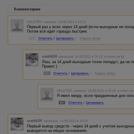
Комментарии
DELETED
написал 14.08.2012 в 15:13
Первый раз у всех через 14 дней (если выходные не попад
Потом всё идёт гораздо быстрее.
#1
Ответить
/
Цитировать
/
Скрыть ветку
svetik04
написала 14.08.2012 в 15:15
в ответ на #1
Леш, за 14 дней выходные точно попадут, да не по
Привет:)
#3
Ответить
/
Цитировать
/
Скрыть ветку
DELETED
написал 14.08.2012 в 15:18
в ответ на
Я имел ввиду, если праздничные дни поп
#4
Ответить
/
Цитировать
svetik04
написала 14.08.2012 в 15:14
Первый вывод средств - через 14 дней с учетом выходных
выводятся на общих основаниях.