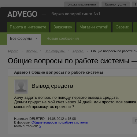
Биржа маркетинга
Каталог услуг
П
—
биржа копирайтинга №1
Работа в интернете
Заказчику
Магазин статей
Сервис
Все форумы
Новые сообщения
Адвего
Форум
Все форумы
Адвего
Общие вопросы по работе с
Общие вопросы по работе системы 
Адвего
/
Общие вопросы по работе системы
Вывод средств
Хочу задать вопрос по поводу первого вывода средств.
Деньги придут на мой счет через 14 дней, или просто моя заявк
меньший промежуток времени ?
Написал: DELETED , 14.08.2012 в 15:08
В форуме:
Общие вопросы по работе системы
Комментариев:
5