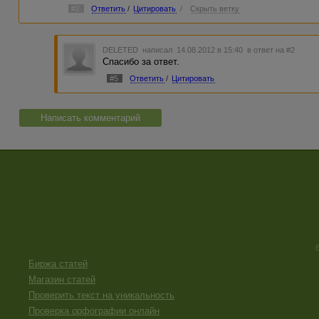
#2
Ответить
/
Цитировать
/
Скрыть ветку
DELETED
написал 14.08.2012 в 15:40
в ответ на #2
Спасибо за ответ.
#5
Ответить
/
Цитировать
Написать комментарий
Биржа статей
Магазин статей
Проверить текст на уникальность
Проверка орфографии онлайн