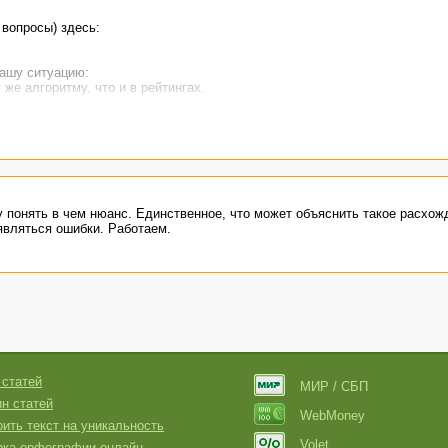
 вопросы) здесь:
вашу ситуацию:
же алгоритму, что и в рейтингах.
ых в профилях будет больше.
появляться ошибки. Работаем.
 понять в чем нюанс. Единственное, что может объяснить такое расхожд
оявляться ошибки. Работаем.
 статей
МИР / СБП
н статей
WebMoney
ить текст на уникальность
Volet
рка орфографии онлайн