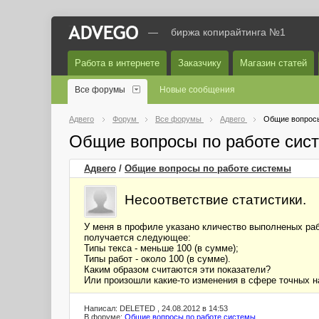
—
биржа копирайтинга №1
Работа в интернете
Заказчику
Магазин статей
Все форумы
Новые сообщения
Адвего
Форум
Все форумы
Адвего
Общие вопросы
Общие вопросы по работе сис
Адвего
/
Общие вопросы по работе системы
Несоответствие статистики.
У меня в профиле указано кличество выполненых раб
получается следующее:
Типы текса - меньше 100 (в сумме);
Типы работ - около 100 (в сумме).
Каким образом считаются эти показатели?
Или произошли какие-то изменения в сфере точных н
Написал: DELETED , 24.08.2012 в 14:53
В форуме:
Общие вопросы по работе системы