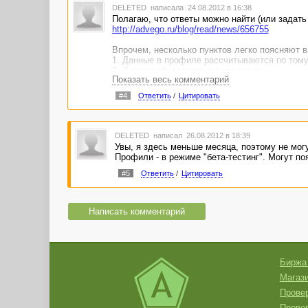
DELETED
написала 24.08.2012 в 16:38
Полагаю, что ответы можно найти (или задать
http://advego.ru/blog/read/news/656755
Впрочем, несколько пунктов легко поясняют 
1. Данные в профиле рассчитываются по тому 
2. Данные обновляются ежедневно.
Показать весь комментарий
3. Данные выводятся за 90 дней.
4. По мере появления новых рейтингов - данн
#4
Ответить
/
Цитировать
7. Профили - в режиме "бета-тестинг". Могут 
DELETED
написал 26.08.2012 в 18:39
Увы, я здесь меньше месяца, поэтому не могу
Профили - в режиме "бета-тестинг". Могут п
#5
Ответить
/
Цитировать
Написать комментарий
Биржа
Магази
Провер
Прове