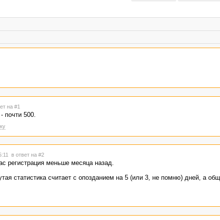
ет на #1
- почти 500.
ку
5:11
в ответ на #2
вас регистрация меньше месяца назад.
утая статистика считает с опозданием на 5 (или 3, не помню) дней, а об