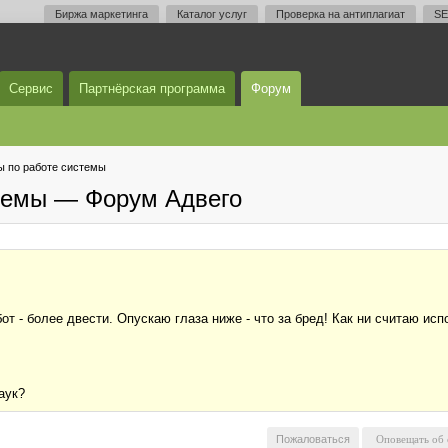
Биржа маркетинга
Каталог услуг
Проверка на антиплагиат
SE
Сервис
Партнёрская программа
Форум
 по работе системы
темы — Форум Адвего
от - более двести. Опускаю глаза ниже - что за бред! Как ни считаю и
аук?
Пожаловаться