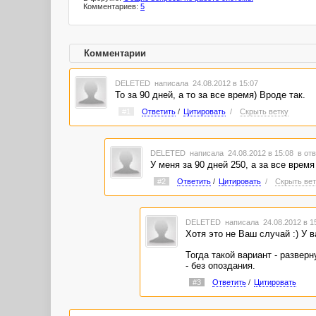
Комментариев:
5
Комментарии
DELETED
написала 24.08.2012 в 15:07
То за 90 дней, а то за все время) Вроде так.
#1
Ответить
/
Цитировать
/
Скрыть ветку
DELETED
написала 24.08.2012 в 15:08
в отв
У меня за 90 дней 250, а за все время 
#2
Ответить
/
Цитировать
/
Скрыть вет
DELETED
написала 24.08.2012 в 1
Хотя это не Ваш случай :) У 
Тогда такой вариант - разверн
- без опоздания.
#3
Ответить
/
Цитировать