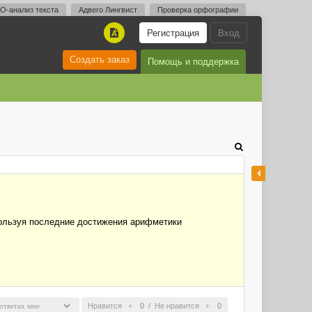
O-анализ текста
Адвего Лингвист
Проверка орфографии
Регистрация
Вход
A
Создать заказ
Помощь и поддержка
спользуя последние достижения арифметики
Нравится
0
/
Не нравится
0