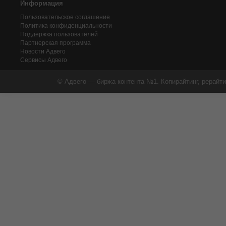
Информация
Пользовательское соглашение
Политика конфиденциальности
Поддержка пользователей
Партнерская программа
Новости Адвего
Сервисы Адвего
© Адвего — биржа контента №1. Копирайтинг, рерайти