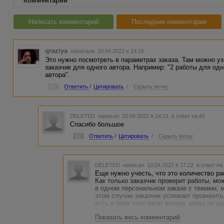
Комментарии
Написать комментарий
Последние комментарии
qraziya
написала 10.04.2022 в 14:18
Это нужно посмотреть в параметрах заказа. Там можно уз
заказчик для одного автора. Например: "2 работы для одн
автора".
#1
Ответить
/
Цитировать
/
Скрыть ветку
DELETED
написал 10.04.2022 в 14:21
в ответ на #1
Спасибо большое
#2
Ответить
/
Цитировать
/
Скрыть ветку
DELETED
написал 10.04.2022 в 17:22
в ответ на
Еще нужно учесть, что это количество ра
Как только заказчик проверит работы, м
в одном персональном заказе с темами, м
этом случае заказчик успевает проверить
есть я беру этот заказ всегда. когда он д
А в другом похожем заказе - ограничение
Показать весь комментарий
приходится ждать проверки, и только по