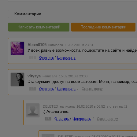
Комментарии
Написать комментарий
Последние комментарии
Alexa0105
написала 15.02.2010 в 23:31
У всех равные возможности, пошерстите на сайте и найдет
#1
Ответить
/
Цитировать
vitysya
написала 15.02.2010 в 23:33
Эта функция доступна всем авторам. Меня, например, осе
#2
Ответить
/
Цитировать
/
Скрыть ветку
DELETED
написала 16.02.2010 в 06:52
в ответ на #2
:) Аналогично.
#3
Ответить
/
Цитировать
/
Скрыть ветку
DELETED
написала 25.02.2010 в 02:31
в ответ н