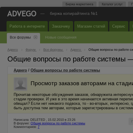
Биржа маркетинга
Каталог услуг
П
—
биржа копирайтинга №1
Работа в интернете
Заказчику
Магазин статей
Сервис
Все форумы
Новые сообщения
Адвего
Форум
Все форумы
Адвего
Общие вопросы по работе с
Общие вопросы по работе системы 
Адвего
/
Общие вопросы по работе системы
Просмотр заказов авторами на стад
Прочитав некоторые обсуждения заказов, обнаружила интересную
стадии проверки. И уже в это время начинается активная перепис
обещал? Если нет никакого подвоха, то - во-вторых, интересно,
быть доступна тем авторам, которые зарегистрированы в системе
Написала: DELETED , 15.02.2010 в 23:26
В форуме:
Общие вопросы по работе системы
Комментариев:
7