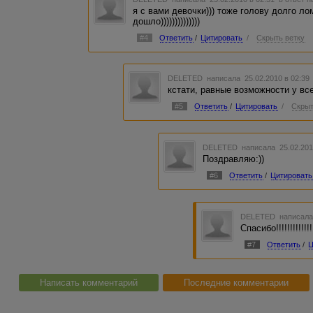
я с вами девочки))) тоже голову долго л
дошло))))))))))))))
#4
Ответить
/
Цитировать
/
Скрыть ветку
DELETED
написала 25.02.2010 в 02:3
кстати, равные возможности у вс
#5
Ответить
/
Цитировать
/
Скрыт
DELETED
написала 25.02.201
Поздравляю:))
#6
Ответить
/
Цитировать
DELETED
написала
Спасибо!!!!!!!!!!!!!!
#7
Ответить
/
Ц
Написать комментарий
Последние комментарии