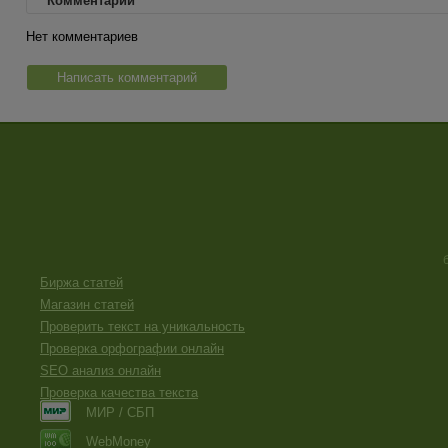
Комментарии
Нет комментариев
Написать комментарий
Биржа статей
Магазин статей
Проверить текст на уникальность
Проверка орфографии онлайн
SEO анализ онлайн
Проверка качества текста
МИР / СБП
WebMoney