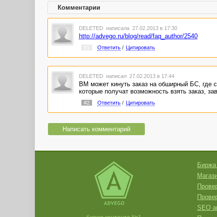
Комментарии
DELETED
написала 27.02.2013 в 17:30
http://advego.ru/blog/read/faq_author/2540
#1
Ответить
/
Цитировать
DELETED
написал 27.02.2013 в 17:44
ВМ может кинуть заказ на обширный БС, где с
которые получат возможность взять заказ, за
#2
Ответить
/
Цитировать
Написать комментарий
Биржа
Магази
Провер
Прове
SEO а