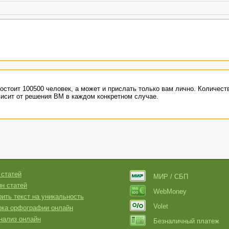
остоит 100500 человек, а может и прислать только вам лично. Количест
висит от решения ВМ в каждом конкретном случае.
 статей
МИР / СБП
н статей
WebMoney
ить текст на уникальность
Volet
рка орфографии онлайн
нализ онлайн
Безналичный платеж