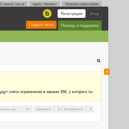
O-анализ текста
Адвего Лингвист
Проверка орфографии
Регистрация
Вход
A
Создать заказ
Помощь и поддержка
дут сняты ограничения в заказах ВМ, у которого ты
Нравится
0
/
Не нравится
0