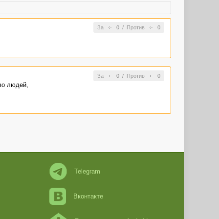
За
0
/
Против
0
За
0
/
Против
0
во людей,
Telegram
Вконтакте