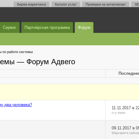
Биржа маркетинга
Каталог услуг
Проверка на антиплагиат
SE
Сервис
Партнёрская программа
Форум
 по работе системы
темы — Форум Адвего
Последне
зу два человека?
11.11.2017 в 2
o-y-eeee
09.11.2017 в 0
Маргарита (adve