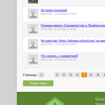
История платежей
DELETED , 15.03.2016 в 13:43
Разница между Специалистом и Профессио
DELETED , 21.07.2017 в 10:18
Не работает https://advego.ru/text/seo/ на ма
DELETED , 27.07.2017 в 15:02
Что делать с доработкой?
DELETED , 03.08.2017 в 15:32
Страницы:
1
...
3
4
5
6
7
8
9
Новая тема
Биржа
Магази