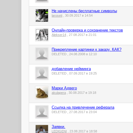
Не начислены бесплатные символы
larosett
, 30.09.2017 в 14:54
Онлайн-проверка и сохранение текстов
Alekser14
, 27.08.2017 в 21:01
Прикрепление картинки к заказу. КАК?
DELETED , 24.08.2008 в 12:10
добавление нейминга
DELETED , 07.09.2017 в 19:25
Марки Адвего
akulapera
, 30.08.2017 в 19:18
Ссылка на привлечение реферала
DELETED , 27.08.2017 в 23:04
Заявки.
LEDIGENI
, 23.08.2017 в 18:58