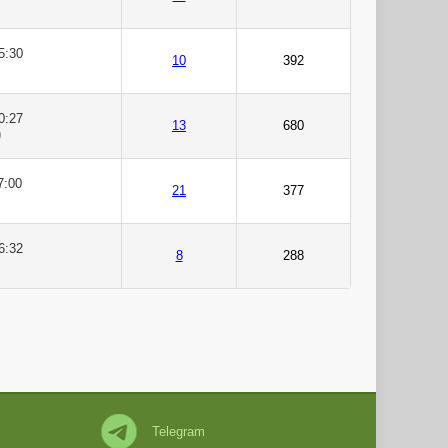
5:30
10
392
0:27
13
680
)
7:00
21
377
6:32
8
288
Telegram