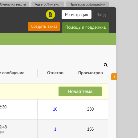
O-анализ текста
Адвего Лингвист
Проверка орфографии
Регистрация
Вход
A
Создать заказ
Помощь и поддержка
е сообщение
Ответов
Просмотров
Новая тема
2:30
16
230
9:48
1
156
go)