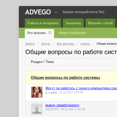
—
биржа копирайтинга №1
Работа в интернете
Заказчику
Магазин статей
Все форумы
Новые сообщения
Адвего
Форум
Все форумы
Адвего
Общие вопросы
Общие вопросы по работе сис
Раздел / Тема
Общие вопросы по работе системы
Могут ли работать с одного компьютера сра
o-y-eeee
, 11.11.2017 в 20:40
вывод заработанного
DELETED , 09.11.2017 в 06:35