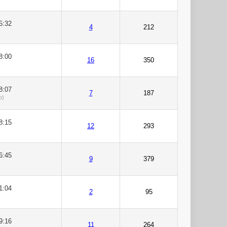
5:32
4
212
8:00
16
350
8:07
7
187
o)
8:15
12
293
6:45
9
379
1:04
2
95
9:16
11
264