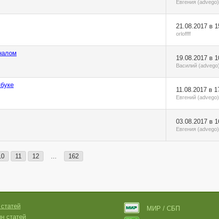
Евгения (advego)
21.08.2017 в 1
orloffff
налом
19.08.2017 в 1
Василий (advego
кбуке
11.08.2017 в 1
Евгений (advego)
03.08.2017 в 1
Евгения (advego)
10
11
12
...
162
 статей
МИР / СБП
н статей