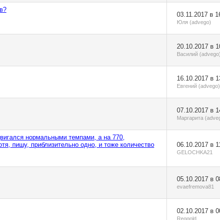
в?
03.11.2017 в 1
Юля (advego)
20.10.2017 в 1
Василий (advego
16.10.2017 в 1
Евгений (advego)
07.10.2017 в 1
Маргарита (adve
двигался нормальными темпами, а на 770,
отя, пишу, приблизительно одно, и тоже количество
06.10.2017 в 1
GELOCHKA21
05.10.2017 в 0
evaefremova81
02.10.2017 в 0
Reggold