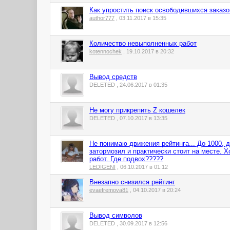
Как упростить поиск освободившихся заказо
author777
, 03.11.2017 в 15:35
Количество невыполненных работ
kotennochek
, 19.10.2017 в 20:32
Вывод средств
DELETED , 24.06.2017 в 01:35
Не могу прикрепить Z кошелек
DELETED , 07.10.2017 в 13:35
Не понимаю движения рейтинга... До 1000, 
затормозил и практически стоит на месте. Х
работ. Где подвох?????
LEDIGENI
, 06.10.2017 в 01:12
Внезапно снизился рейтинг
evaefremova81
, 04.10.2017 в 20:24
Вывод символов
DELETED , 30.09.2017 в 12:56