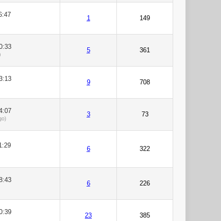
6:47
1
149
0:33
5
361
)
3:13
9
708
4:07
3
73
go)
1:29
6
322
8:43
6
226
0:39
23
385