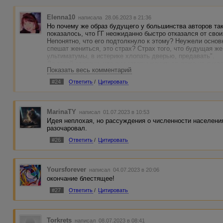
Elenna10
написала 28.06.2023 в 21:36
Но почему же образ будущего у большинства авторов так
показалось, что ГГ неожиданно быстро отказался от сво
Непонятно, что его подтолкнуло к этому? Неужели основ
спешат жениться, это страх? Страх того, что будущая же
ультиматумы, в истерике хлопать дверью, предавать".
До такой степени, что они готовы жениться даже на кукле
Показать весь комментарий
#24
Ответить
/
Цитировать
MarinaTY
написал 01.07.2023 в 10:53
Идея неплохая, но рассуждения о численности населения
разочаровал.
#26
Ответить
/
Цитировать
Yoursforever
написал 04.07.2023 в 20:06
окончание блестящее!
#27
Ответить
/
Цитировать
Torkrets
написал 08.07.2023 в 08:41