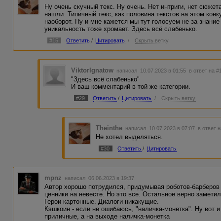
Ну очень скучный текс. Ну очень. Нет интриги, нет сюжет
нашли. Типичный текс, как половина текстов на этом кон
наоборот. Ну и мне кажется мы тут голосуем не за знание
уникальность тоже хромает. Здесь всё слабенько.
#15
Ответить
/
Цитировать
/
Скрыть ветку
ViktorIgnatow
написал 10.07.2023 в 01:55
в ответ на #
"Здесь всё слабенько"
И ваш комментарий в той же категории.
#29
Ответить
/
Цитировать
/
Скрыть ветку
Theinthe
написал 10.07.2023 в 07:07
в ответ 
Не хотел выделяться.
#30
Ответить
/
Цитировать
mpnz
написал 06.06.2023 в 19:37
Автор хорошо потрудился, придумывая роботов-барберов
ценники на невесте. Но это все. Остальное верно замети
Герои картонные. Диалоги никакущие.
Кэшкоин - если не ошибаюсь, "наличка-монетка". Ну вот и
приличные, а на выходе наличка-монетка