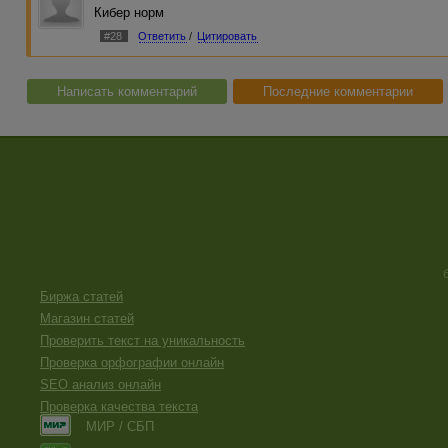
Кибер норм
#28
Ответить
/
Цитировать
Написать комментарий
Последние комментарии
Биржа статей
Магазин статей
Проверить текст на уникальность
Проверка орфографии онлайн
SEO анализ онлайн
Проверка качества текста
МИР / СБП