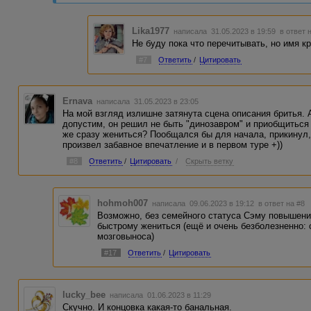
Lika1977
написала 31.05.2023 в 19:59
в ответ 
Не буду пока что перечитывать, но имя к
#7
Ответить
/
Цитировать
Ernava
написала 31.05.2023 в 23:05
На мой взгляд излишне затянута сцена описания бритья. А
допустим, он решил не быть "динозавром" и приобщиться
же сразу жениться? Пообщался бы для начала, прикинул, 
произвел забавное впечатление и в первом туре +))
#8
Ответить
/
Цитировать
/
Скрыть ветку
hohmoh007
написала 09.06.2023 в 19:12
в ответ на #8
Возможно, без семейного статуса Сэму повышения
быстрому жениться (ещё и очень безболезненно: 
мозговыноса)
#17
Ответить
/
Цитировать
lucky_bee
написала 01.06.2023 в 11:29
Скучно. И концовка какая-то банальная.