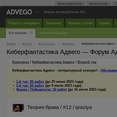
Биржа маркетинга
Каталог услуг
П
—
биржа копирайтинга №1
Работа в интернете
Заказчику
Магазин статей
Сервис
Все форумы
Новые сообщения
Адвего
Форум
Все форумы
Конкурсы
Киберфантастика Адвего
Киберфантастика Адвего — Форум А
Конкурсы
/
Киберфантастика Адвего
/
Второй
тур
Киберфантастика Адвего - литературный конкурс! -
Обсужден
1-й тур: 95 работ
(до 25 июня 2023 года)
2-й тур: 50 работ
(до 9 июля 2023 года)
Финал / Победители: 10 работ
(до 16 июля 2023 года)
Теория брака / #12 / qraziya