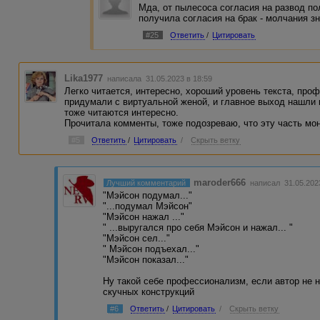
Мда, от пылесоса согласия на развод по
получила согласия на брак - молчания зн
#25
Ответить
/
Цитировать
Lika1977
написала 31.05.2023 в 18:59
Легко читается, интересно, хороший уровень текста, про
придумали с виртуальной женой, и главное выход нашли 
тоже читаются интересно.
Прочитала комменты, тоже подозреваю, что эту часть мо
#5
Ответить
/
Цитировать
/
Скрыть ветку
maroder666
Лучший комментарий
написал 31.05.202
"Мэйсон подумал..."
"...подумал Мэйсон"
"Мэйсон нажал ..."
" ...выругался про себя Мэйсон и нажал... "
"Мэйсон сел..."
" Мэйсон подъехал..."
"Мэйсон показал..."
Ну такой себе профессионализм, если автор не н
скучных конструкций
#6
Ответить
/
Цитировать
/
Скрыть ветку