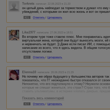
Torkrets
написал 22.06.2023 в 21:20
он целый день наблюдал за торжеством и думал что ему 
убеждений, с которыми он жил всю жизнь и вот он пришел
#21
Ответить
/
Цитировать
Lika1977
написала 27.06.2023 в 18:51
Во втором туре тоже ставлю плюс. Мне понравилась идея
виртуальная жена, которой они будут выносить мозги, ей 
и нервничать не будет. )) Даже если писал ИИ, с помощь
написание из всего, что я здесь видела. В общем голосу
отсутствием логики.
#22
Ответить
/
Цитировать
Elenna10
написала 28.06.2023 в 21:29
Но почему же образ будущего у большинства авторов так
показалось, что ГГ неожиданно быстро отказался от свои
Непонятно, что его подтолкнуло к этому? Неужели основ
которые не спешат жениться, это страх? Страх того, что 
ставить ультиматумы, в истерике хлопать дверью, предав
Показать весь комментарий
#23
Ответить
/
Цитировать