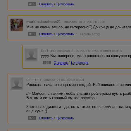
#16
Ответить
/
Цитировать
markisakarabasa21
написала 18.06.2023 в 23:31
Мне не очень зашло, не интересно((( До конца не дочитал
#18
Ответить
/
Цитировать
/
Скрыть ветку
DELETED
написал 21.06.2023 в 02:56
в ответ на #18
уууу Вы, наверное, мало рассказов на конкурсе пр
#19
Ответить
/
Цитировать
DELETED
написал 21.06.2023 в 03:04
Рассказ - начало конца мира людей. Всё описано в репли
//– Мэйсон, с такими глобальными проблемами пусть разб
В этом и есть главный смысл рассказа.
Картонные диалоги - да, есть такое, но вспоминая голли
еще хуже :)
#20
Ответить
/
Цитировать