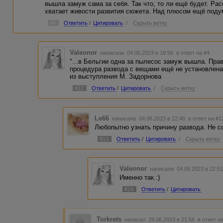
вышла замуж сама за себя. Так что, то ли ещё будет. Рас
хватает живости развития сюжета. Над плюсом ещё поду
#4
Ответить
/
Цитировать
/
Скрыть ветку
Valeonor
написала 04.06.2023 в 18:59
в ответ на #4
"...в Бельгии одна за пылесос замуж вышла. Правд
процедура развода с вещами ещё не установлена
из выступления М. Задорнова
#12
Ответить
/
Цитировать
/
Скрыть ветку
Le66
написала 04.06.2023 в 22:40
в ответ на #1
Любопытно узнать причину развода. Не 
#13
Ответить
/
Цитировать
/
Скрыть ветку
Valeonor
написала 04.06.2023 в 22:
Именно так.:)
#14
Ответить
/
Цитировать
Torkrets
написал 29.06.2023 в 21:56
в ответ н