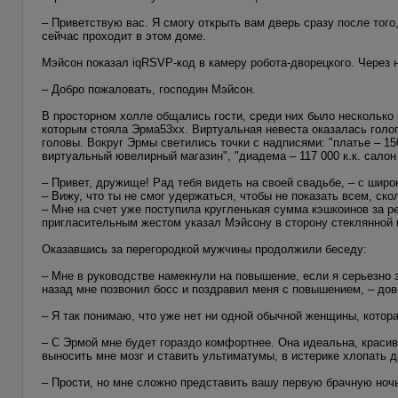
– Приветствую вас. Я смогу открыть вам дверь сразу после тог
сейчас проходит в этом доме.
Мэйсон показал iqRSVP‐код в камеру робота-дворецкого. Через 
– Добро пожаловать, господин Мэйсон.
В просторном холле общались гости, среди них было несколько
которым стояла Эрма53xx. Виртуальная невеста оказалась гол
головы. Вокруг Эрмы светились точки с надписями: "платье – 150
виртуальный ювелирный магазин", "диадема – 117 000 к.к. сало
– Привет, дружище! Рад тебя видеть на своей свадьбе, – с широ
– Вижу, что ты не смог удержаться, чтобы не показать всем, ск
– Мне на счет уже поступила кругленькая сумма кэшкоинов за ре
пригласительным жестом указал Мэйсону в сторону стеклянной п
Оказавшись за перегородкой мужчины продолжили беседу:
– Мне в руководстве намекнули на повышение, если я серьезно
назад мне позвонил босс и поздравил меня с повышением, – до
– Я так понимаю, что уже нет ни одной обычной женщины, котора
– С Эрмой мне будет гораздо комфортнее. Она идеальна, красива
выносить мне мозг и ставить ультиматумы, в истерике хлопать 
– Прости, но мне сложно представить вашу первую брачную ночь