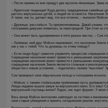
– После приема ко мне приедут две мулатки–близняшки, Эрма не
– Идиотская тенденция! Куда делись традиционные семейные ц
растить виртуальных детей, и людей не останется. Население З
А такие, как ты, делают вид, что все отлично, – выпалил Мэйсон
– Дружище, расслабься. Ты преувеличиваешь. Давай узнаем, чт
голограмма девушки появилась за перегородкой. При этом за ст
– Она может быть одновременно в пяти разных местах, – Сэм от
– Любимая, мой друг Мэйсон переживает, что население Земли 
как у нас с тобой. Что ты думаешь по этому поводу?
– Если люди будут грамотно управлять процессом сокращения н
Сокращение населения может привести к уменьшению загрязнен
сокращение населения может привести к уменьшению конкуренц
сокращение населения Земли является сложным и многогранным 
общества к новым условиям, – поделилась своими "мыслями" Э
Сэм провернул свое обручальное кольцо и голограмма исчезла.
– Мэйсон, с такими глобальными проблемами пусть разбираются
Линда недавно вышла замуж за виртуального мачо. Его зовут С
виртуальной спутницы жизни? Ладно, нас ждет фуршет. У меня 
Весь вечер Мэйсон молчаливо наблюдал за гостями и виновникам
свои старые убеждения и принять сегодняшние реалии, впустить 
Возвращаясь домой в беспилотном такси, Мэйсон нажал на кноп