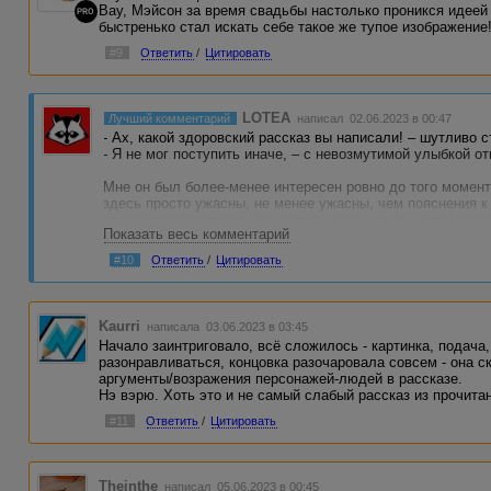
Вау, Мэйсон за время свадьбы настолько проникся идее
PRO
быстренько стал искать себе такое же тупое изображение!
#9
Ответить
/
Цитировать
LOTEA
Лучший комментарий
написал 02.06.2023 в 00:47
- Ах, какой здоровский рассказ вы написали! – шутливо 
- Я не мог поступить иначе, – с невозмутимой улыбкой от
Мне он был более-менее интересен ровно до того момент
здесь просто ужасны, не менее ужасны, чем пояснения к 
продолжались вплоть до самого конца, как вы сами виде
Показать весь комментарий
которому надо прямым текстом проговаривать свои и без
идеи. На лбу уже шишка от такой «лобовой» подачи. Пр
#10
Ответить
/
Цитировать
разумного. Пошёл отдыхать.
Kaurri
написала 03.06.2023 в 03:45
Начало заинтриговало, всё сложилось - картинка, подача
разонравливаться, концовка разочаровала совсем - она с
аргументы/возражения персонажей-людей в рассказе.
Нэ вэрю. Хоть это и не самый слабый рассказ из прочита
#11
Ответить
/
Цитировать
Theinthe
написал 05.06.2023 в 00:45