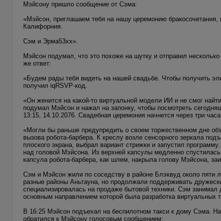
Мэйсону пришло сообщение от Сэма:
«Мэйсон, приглашаем тебя на нашу церемонию бракосочетания, кот
Калифорния.
Сэм и Эрма53xx».
Мэйсон подумал, что это похоже на шутку и отправил несколько
же ответ:
«Будем рады тебя видеть на нашей свадьбе. Чтобы получить э
получил iqRSVP‐код.
«Он женится на какой-то виртуальной модели ИИ и не смог найт
подумал Мэйсон и нажал на запонку, чтобы посмотреть сегодняш
13:15, 14.10.2076. Свадебная церемония начнется через три часа
«Могли бы раньше предупредить о своем торжественном дне объ
вызова робота-барбера. К креслу возле сенсорного зеркала под
плоского экрана, выбрал вариант стрижки и запустил программу
над головой Мэйсона. Из верхней капсулы медленно спустилась
капсула робота-барбера, как шлем, накрыла голову Мэйсона, за
Сэм и Мэйсон жили по соседству в районе Блэквуд около пяти л
разные районы Аньтауна, но продолжали поддерживать дружески
специализировалась на продаже бытовой техники. Сэм занимал д
основным направлением которой была разработка виртуальных 
В 16:25 Мэйсон подъехал на беспилотном такси к дому Сэма. Н
обратился к Мэйсону голосовым сообщением: