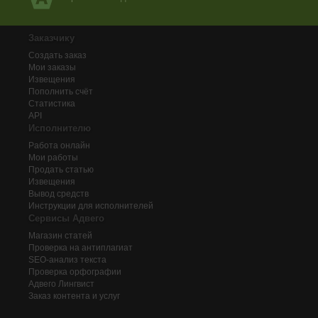
Заказчику
Создать заказ
Мои заказы
Извещения
Пополнить счёт
Статистика
API
Исполнителю
Работа онлайн
Мои работы
Продать статью
Извещения
Вывод средств
Инструкции для исполнителей
Сервисы Адвего
Магазин статей
Проверка на антиплагиат
SEO-анализ текста
Проверка орфографии
Адвего
Лингвист
Заказ контента и услуг