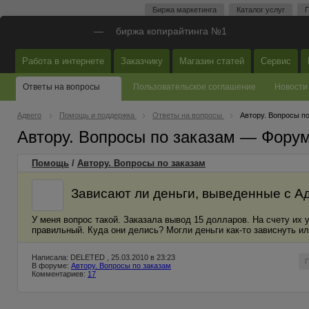
Биржа маркетинга
Каталог услуг
П
—
биржа копирайтинга №1
Работа в интернете
Заказчику
Магазин статей
Сервис
Ответы на вопросы
Пользовательское соглашение
Новости
Адвего
Помощь и поддержка
Ответы на вопросы
Автору. Вопросы п
Автору. Вопросы по заказам — Фору
Помощь
/
Автору. Вопросы по заказам
Зависают ли деньги, выведенные с А
У меня вопрос такой. Заказала вывод 15 долларов. На счету их у
правильный. Куда они делись? Могли деньги как-то зависнуть ил
Написала: DELETED , 25.03.2010 в 23:23
В форуме:
Автору. Вопросы по заказам
Комментариев:
17