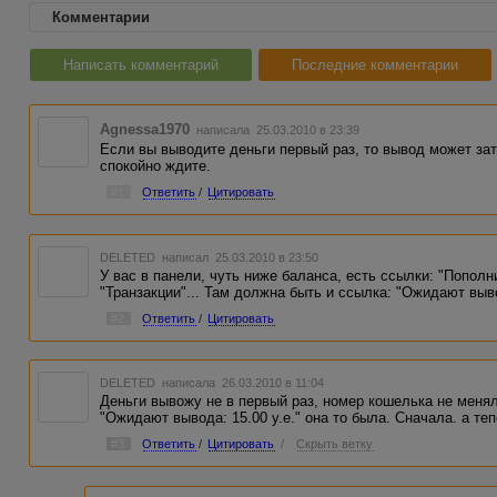
Комментарии
Написать комментарий
Последние комментарии
Agnessa1970
написала 25.03.2010 в 23:39
Если вы выводите деньги первый раз, то вывод может за
спокойно ждите.
#1
Ответить
/
Цитировать
DELETED
написал 25.03.2010 в 23:50
У вас в панели, чуть ниже баланса, есть ссылки: "Пополн
"Транзакции"... Там должна быть и ссылка: "Ожидают выво
#2
Ответить
/
Цитировать
DELETED
написала 26.03.2010 в 11:04
Деньги вывожу не в первый раз, номер кошелька не меня
"Ожидают вывода: 15.00 у.е." она то была. Сначала. а тепе
#3
Ответить
/
Цитировать
/
Скрыть ветку