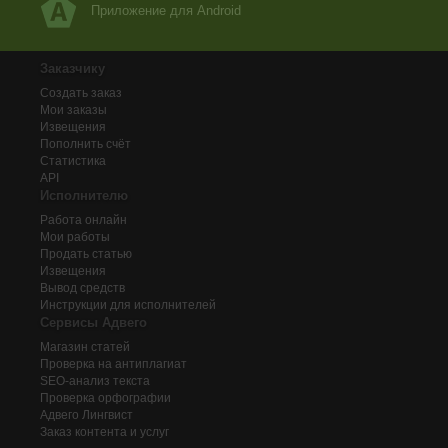
Приложение для Android
Заказчику
Создать заказ
Мои заказы
Извещения
Пополнить счёт
Статистика
API
Исполнителю
Работа онлайн
Мои работы
Продать статью
Извещения
Вывод средств
Инструкции для исполнителей
Сервисы Адвего
Магазин статей
Проверка на антиплагиат
SEO-анализ текста
Проверка орфографии
Адвего
Лингвист
Заказ контента и услуг