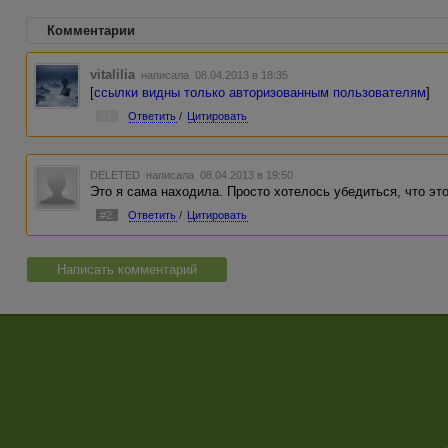
Комментарии
vitalilia
написала 08.04.2013 в 18:35
[
ссылки видны только авторизованным пользователям
]
#1
Ответить
/
Цитировать
DELETED
написала 08.04.2013 в 19:50
Это я сама находила. Просто хотелось убедиться, что эт
#2
Ответить
/
Цитировать
Написать комментарий