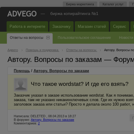
Биржа маркетинга
Каталог услуг
П
—
биржа копирайтинга №1
Работа в интернете
Заказчику
Магазин статей
Сервис
Ответы на вопросы
Пользовательское соглашение
Новости
Адвего
Помощь и поддержка
Ответы на вопросы
Автору. Вопросы п
Автору. Вопросы по заказам — Фору
Помощь
/
Автору. Вопросы по заказам
Что такое wordstat? И где его взять?
Заказчик указал в заказе использование wordstat. Как я понима
заказа, там не указано никакихключевых слов. Где их нужно взят
заголовок заказа или статьи? Просто я делала около 100 работ, 
Написала: DELETED , 08.04.2013 в 18:27
В форуме:
Автору. Вопросы по заказам
Комментариев:
2