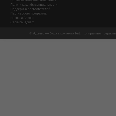
Пользовательское соглашение
Политика конфиденциальности
Поддержка пользователей
Партнерская программа
Новости Адвего
Сервисы Адвего
© Адвего — биржа контента №1. Копирайтинг, рерайти