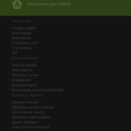
Приложение для Android
Заказчику
Создать заказ
Мои заказы
Извещения
Пополнить счёт
Статистика
API
Исполнителю
Работа онлайн
Мои работы
Продать статью
Извещения
Вывод средств
Инструкции для исполнителей
Сервисы Адвего
Магазин статей
Проверка на антиплагиат
SEO-анализ текста
Проверка орфографии
Адвего
Лингвист
Заказ контента и услуг