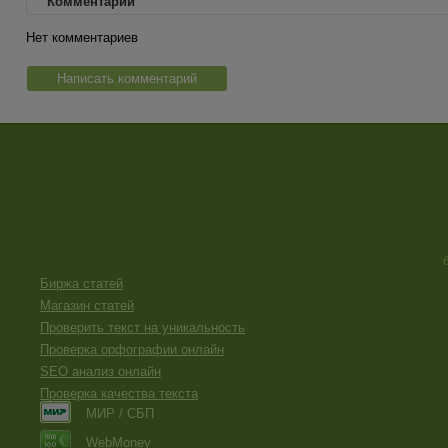
Комментарии
Нет комментариев
Написать комментарий
Биржа статей
Магазин статей
Проверить текст на уникальность
Проверка орфографии онлайн
SEO анализ онлайн
Проверка качества текста
МИР / СБП
WebMoney