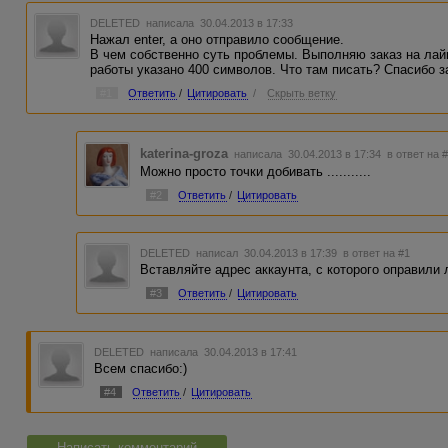
DELETED
написала 30.04.2013 в 17:33
Нажал enter, а оно отправило сообщение.
В чем собственно суть проблемы. Выполняю заказ на лайк
работы указано 400 символов. Что там писать? Спасибо за
#1
Ответить
/
Цитировать
/
Скрыть ветку
katerina-groza
написала 30.04.2013 в 17:34
в ответ на 
Можно просто точки добивать ...........
#2
Ответить
/
Цитировать
DELETED
написал 30.04.2013 в 17:39
в ответ на #1
Вставляйте адрес аккаунта, с которого оправили 
#3
Ответить
/
Цитировать
DELETED
написала 30.04.2013 в 17:41
Всем спасибо:)
#4
Ответить
/
Цитировать
Написать комментарий