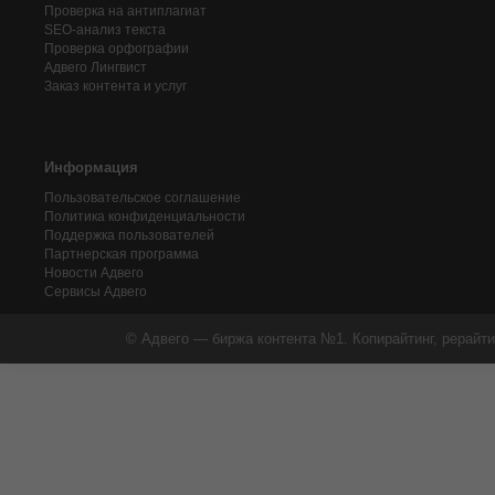
Проверка на антиплагиат
SEO-анализ текста
Проверка орфографии
Адвего
Лингвист
Заказ контента и услуг
Информация
Пользовательское соглашение
Политика конфиденциальности
Поддержка пользователей
Партнерская программа
Новости Адвего
Сервисы Адвего
© Адвего — биржа контента №1. Копирайтинг, рерайти