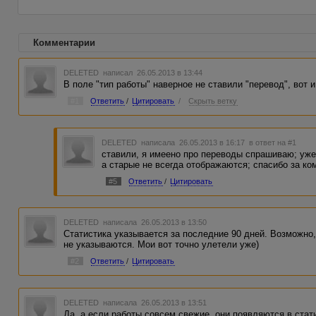
Комментарии
DELETED
написал 26.05.2013 в 13:44
В поле "тип работы" наверное не ставили "перевод", вот и
#1
Ответить
/
Цитировать
/
Скрыть ветку
DELETED
написала 26.05.2013 в 16:17
в ответ на #1
ставили, я имеено про переводы спрашиваю; уже
а старые не всегда отображаются; спасибо за к
#5
Ответить
/
Цитировать
DELETED
написала 26.05.2013 в 13:50
Статистика указывается за последние 90 дней. Возможно
не указываются. Мои вот точно улетели уже)
#2
Ответить
/
Цитировать
DELETED
написала 26.05.2013 в 13:51
Да, а если работы совсем свежие, они появляются в стати