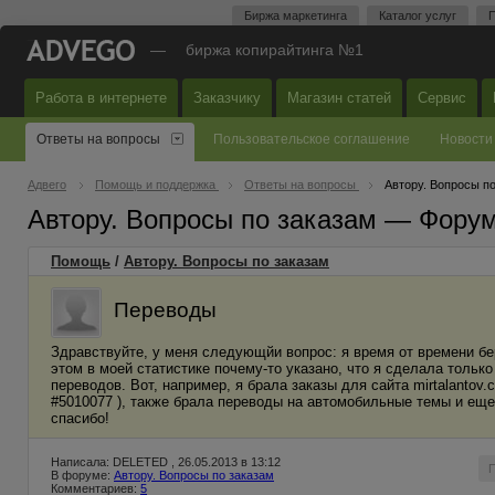
Биржа маркетинга
Каталог услуг
П
—
биржа копирайтинга №1
Работа в интернете
Заказчику
Магазин статей
Сервис
Ответы на вопросы
Пользовательское соглашение
Новости
Адвего
Помощь и поддержка
Ответы на вопросы
Автору. Вопросы п
Автору. Вопросы по заказам — Фору
Помощь
/
Автору. Вопросы по заказам
Переводы
Здравствуйте, у меня следующйи вопрос: я время от времени бер
этом в моей статистике почему-то указано, что я сделала только
переводов. Вот, например, я брала заказы для сайта mirtalantov.
#5010077 ), также брала переводы на автомобильные темы и еще
спасибо!
Написала: DELETED , 26.05.2013 в 13:12
В форуме:
Автору. Вопросы по заказам
Комментариев:
5