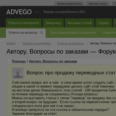
Биржа маркетинга
Каталог услуг
П
—
биржа копирайтинга №1
Работа в интернете
Заказчику
Магазин статей
Сервис
Ответы на вопросы
Пользовательское соглашение
Новости
Адвего
Помощь и поддержка
Ответы на вопросы
Автору. Вопросы п
Автору. Вопросы по заказам — Фору
Помощь
/
Автору. Вопросы по заказам
Вопрос про продажу переводных стать
Собственно вопрос вот в чем - в свое время хотел создать сайт,
общем в какой то момент передумал делать сайт этой тематики, 
на жестком диске.Уникальность этих статей - 100 процентов.Сейч
источники перевода не сохранилось.Отсюда вопросы:
Можно ли выставить статьи с типом "перевод" на продажу без сс
и второй вопрос на будущее - Если ссылка на первоисточник требу
специального поля для нее я не нашел...
И вообще требуется ли эта ссылка в обязательном порядке?
Заранее благодарю за ответ.