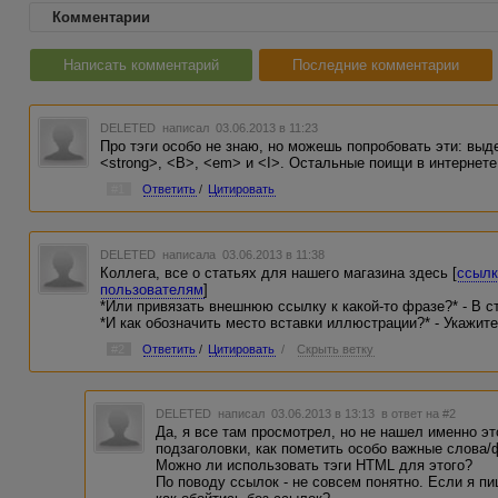
Комментарии
Написать комментарий
Последние комментарии
DELETED
написал 03.06.2013 в 11:23
Про тэги особо не знаю, но можешь попробовать эти: вы
<strong>, <B>, <em> и <I>. Остальные поищи в интернете
#1
Ответить
/
Цитировать
DELETED
написала 03.06.2013 в 11:38
Коллега, все о статьях для нашего магазина здесь [
ссылк
пользователям
]
*Или привязать внешнюю ссылку к какой-то фразе?* - В 
*И как обозначить место вставки иллюстрации?* - Укажи
#2
Ответить
/
Цитировать
/
Скрыть ветку
DELETED
написал 03.06.2013 в 13:13
в ответ на #2
Да, я все там просмотрел, но не нашел именно эт
подзаголовки, как пометить особо важные слова/ф
Можно ли использовать тэги HTML для этого?
По поводу ссылок - не совсем понятно. Если я пи