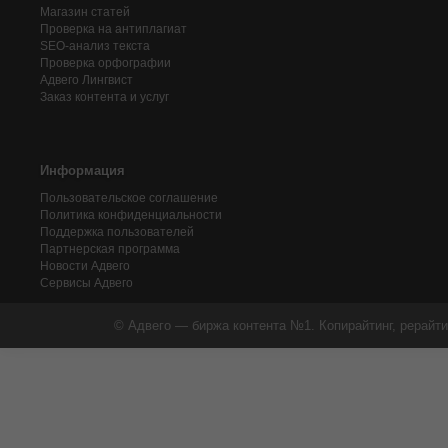
Магазин статей
Проверка на антиплагиат
SEO-анализ текста
Проверка орфографии
Адвего
Лингвист
Заказ контента и услуг
Информация
Пользовательское соглашение
Политика конфиденциальности
Поддержка пользователей
Партнерская программа
Новости Адвего
Сервисы Адвего
© Адвего — биржа контента №1. Копирайтинг, рерайти