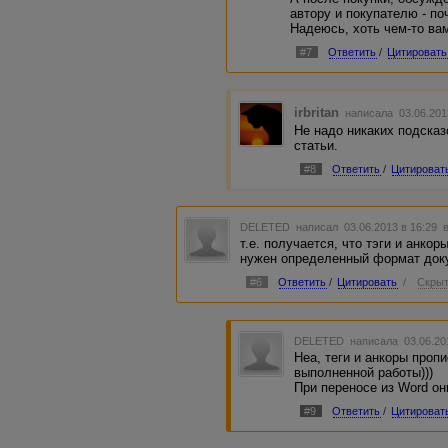
автору и покупателю - по
Надеюсь, хоть чем-то ва
#7
Ответить
/
Цитировать
irbritan
написала 03.06.201
Не надо никаких подсказ
статьи.
#8
Ответить
/
Цитироват
DELETED
написал 03.06.2013 в 16:29
т.е. получается, что тэги и анко
нужен определенный формат док
#6
Ответить
/
Цитировать
/
Скрыт
DELETED
написала 03.06.20
Неа, теги и анкоры проп
выполненной работы)))
При переносе из Word он
#9
Ответить
/
Цитироват