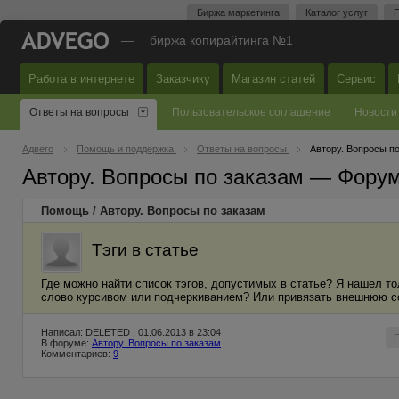
Биржа маркетинга
Каталог услуг
П
—
биржа копирайтинга №1
Работа в интернете
Заказчику
Магазин статей
Сервис
Ответы на вопросы
Пользовательское соглашение
Новости
Адвего
Помощь и поддержка
Ответы на вопросы
Автору. Вопросы п
Автору. Вопросы по заказам — Фору
Помощь
/
Автору. Вопросы по заказам
Тэги в статье
Где можно найти список тэгов, допустимых в статье? Я нашел тол
слово курсивом или подчеркиванием? Или привязать внешнюю сс
Написал: DELETED , 01.06.2013 в 23:04
В форуме:
Автору. Вопросы по заказам
Комментариев:
9