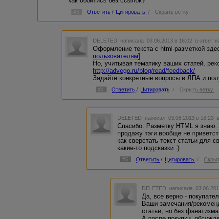
как обойтись без ссылок?
#3
Ответить
/
Цитировать
/
Скрыть ветку
DELETED
написала 03.06.2013 в 16:02
в ответ н
Оформление текста с html-разметкой здес
пользователям
]
Но, учитывая тематику ваших статей, ре
http://advego.ru/blog/read/feedback/
Задайте конкретные вопросы в ЛПА и по
#4
Ответить
/
Цитировать
/
Скрыть ветку
DELETED
написал 03.06.2013 в 16:23
Спасибо. Разметку HTML я знаю :)
продажу тэги вообще не приветст
как сверстать текст статьи для с
какие-то подсказки :)
#5
Ответить
/
Цитировать
/
Скрыт
DELETED
написала 03.06.201
Да, все верно - покупател
Ваши замечания/рекомен
статьи, но без фанатизма
А после покупки, обсужд