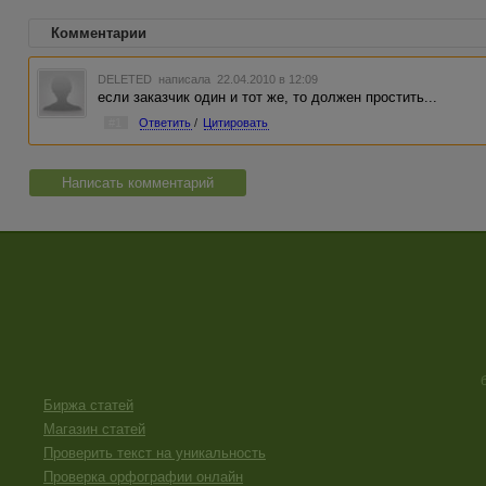
Комментарии
DELETED
написала 22.04.2010 в 12:09
если заказчик один и тот же, то должен простить...
#1
Ответить
/
Цитировать
Написать комментарий
Биржа статей
Магазин статей
Проверить текст на уникальность
Проверка орфографии онлайн