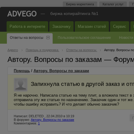
Биржа маркетинга
Каталог услуг
П
—
биржа копирайтинга №1
Работа в интернете
Заказчику
Магазин статей
Сервис
Ответы на вопросы
Пользовательское соглашение
Новости
Адвего
Помощь и поддержка
Ответы на вопросы
Автору. Вопросы п
Автору. Вопросы по заказам — Фору
Помощь
/
Автору. Вопросы по заказам
Запихнула статью в другой заказ и о
Я не нарочно. Написала статью на тему плит, а вложила текст в 
отправила эту же статью по назначению. Заказчик один и тот ж
чтобы ошибку исправить? И что делает обычно заказчик?
Написал: DELETED , 22.04.2010 в 10:19
В форуме:
Автору. Вопросы по заказам
Комментариев:
1