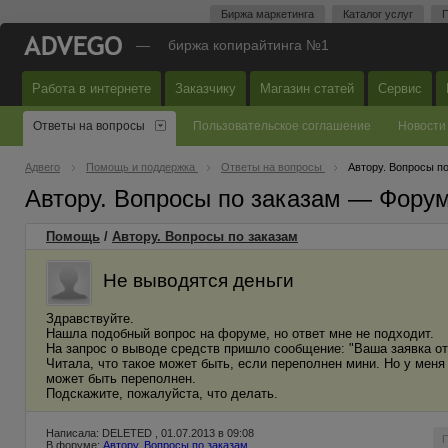
Биржа маркетинга
Каталог услуг
П
—
биржа копирайтинга №1
Работа в интернете
Заказчику
Магазин статей
Сервис
Ответы на вопросы
Пользовательское соглашение
Новости
Адвего
Помощь и поддержка
Ответы на вопросы
Автору. Вопросы п
Автору. Вопросы по заказам — Фору
Помощь
/
Автору. Вопросы по заказам
Не выводятся деньги
Здравствуйте.
Нашла подобный вопрос на форуме, но ответ мне не подходит.
На запрос о выводе средств пришло сообщение: "Ваша заявка о
Читала, что такое может быть, если переполнен мини. Но у меня
может быть переполнен.
Подскажите, пожалуйста, что делать.
Написала: DELETED , 01.07.2013 в 09:08
В форуме:
Автору. Вопросы по заказам