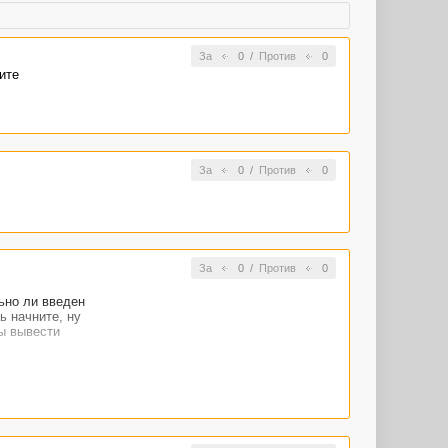
За
0
/
Против
0
ите
За
0
/
Против
0
За
0
/
Против
0
ьно ли введен
ь начните, ну
бы вывести