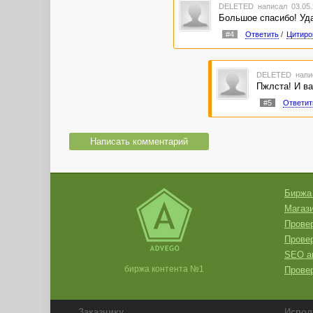
DELETED
написал 03.05.
Большое спасибо! Удач
#4
Ответить
/
Цитиро
DELETED
напи
Пжлста! И ва
#5
Ответит
Написать комментарий
Биржа
Магази
Провер
Прове
SEO а
биржа контента №1
Провер
Заказчику
Испол