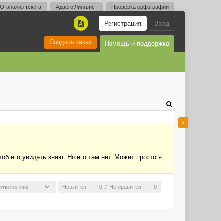
O-анализ текста
Адвего Лингвист
Проверка орфографии
Регистрация
Вход
A
Создать заказ
Помощь и поддержка
об его увидеть знаю. Но его там нет. Может просто я
Нравится
0
/
Не нравится
0