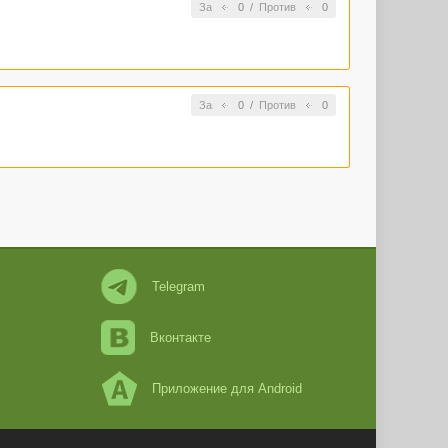
За
0
/
Против
0
За
0
/
Против
0
Telegram
Вконтакте
Приложение для Android