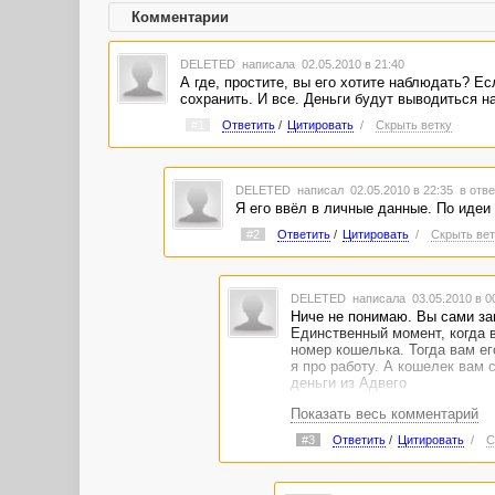
Комментарии
DELETED
написала 02.05.2010 в 21:40
А где, простите, вы его хотите наблюдать? Е
сохранить. И все. Деньги будут выводиться н
#1
Ответить
/
Цитировать
/
Скрыть ветку
DELETED
написал 02.05.2010 в 22:35
в отве
Я его ввёл в личные данные. По идеи 
#2
Ответить
/
Цитировать
/
Скрыть вет
DELETED
написала 03.05.2010 в 
Ниче не понимаю. Вы сами зап
Единственный момент, когда 
номер кошелька. Тогда вам ег
я про работу. А кошелек вам 
деньги из Адвего
Показать весь комментарий
#3
Ответить
/
Цитировать
/
С