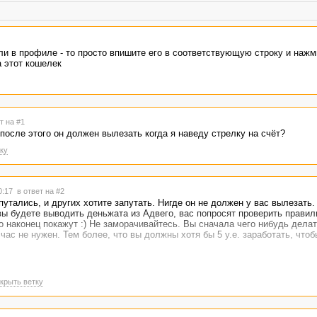
сли в профиле - то просто впишите его в соответствующую строку и нажм
а этот кошелек
т на #1
после этого он должен вылезать когда я наведу стрелку на счёт?
ку
00:17
в ответ на #2
утались, и других хотите запутать. Нигде он не должен у вас вылезать.
вы будете выводить деньжата из Адвего, вас попросят проверить правил
о наконец покажут :) Не заморачивайтесь. Вы сначала чего нибудь делат
счас не нужен. Тем более, что вы должны хотя бы 5 у.е. заработать, что
крыть ветку