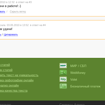
2010 в 12:32
в ответ на #3
и в работе!:-)
вать
/
Скрыть ветку
сала 03.05.2010 в 13:52
в ответ на #4
м удачи!
ь
/
Цитировать
 статей
МИР / СБП
н статей
WebMoney
ить текст на уникальность
Volet
рка орфографии онлайн
нализ онлайн
Безналичный платеж
ка качества текста
нителю
Сервисы Адвего