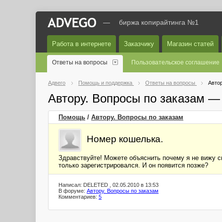
—
биржа копирайтинга №1
Работа в интернете
Заказчику
Магазин статей
Ответы на вопросы
Пользовательское соглашение
Адвего
Помощь и поддержка
Ответы на вопросы
Автор
Автору. Вопросы по заказам —
Помощь
/
Автору. Вопросы по заказам
Номер кошелька.
Здравствуйте! Можете объяснить почему я не вижу св
только зарегистрировался. И он появится позже?
Написал: DELETED , 02.05.2010 в 13:53
В форуме:
Автору. Вопросы по заказам
Комментариев:
5