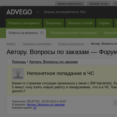
Биржа маркетинга
Каталог услуг
П
—
биржа копирайтинга №1
Работа в интернете
Заказчику
Магазин статей
Сервис
Ответы на вопросы
Пользовательское соглашение
Новости
Адвего
Помощь и поддержка
Ответы на вопросы
Автору. Вопросы п
Автору. Вопросы по заказам — Фору
Помощь
/
Автору. Вопросы по заказам
Непонятное попадание в ЧС
Какая-то странная ситуация произошла у меня с ВМ fad-dmitrij.
5 минут хочу взять новую работу и обнаруживаю, что я в ЧС. Как-
делать?
Написала: DELETED , 03.05.2010 в 18:57
В форуме:
Автору. Вопросы по заказам
Комментариев:
10