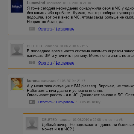
Lunawind
написала 01.06.2010 в 21:10
Я тоже сегодня неожиданно обнаружила себя в ЧС у одно
без каких либо проблем. Думаю, мастер набирает узкопр
подошла, вот он и внес в ЧС, чтобы заказ больше не смог
Неприятно было, да.
#4
Ответить
/
Цитировать
DELETED
написала 01.06.2010 в 21:15
В последнее время часто система каким-то образом занос
написать ВМ и уточнить причину. Может он и знать не знае
#5
Ответить
/
Цитировать
korena
написала 01.06.2010 в 21:47
А у меня така ситуация с ВМ plasserg. Впрочем, не только
Работаем с ним давно и успешно вполне.
Оплачивает работу - я в ЧС. Добавляет заново в БС. Опять
#6
Ответить
/
Цитировать
/
Скрыть ветку
DELETED
написал 01.06.2010 в 22:08
в ответ на #6
Добрый вечер. Не подскажете - давно ли были зак
может и я в ЧС? )