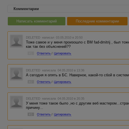
Комментарии
Написать комментарий
Последние комментарии
DELETED
написал 03.05.2010 в 20:50
Тоже самое и у меня произошло с ВМ fad-dmitrij , был то
как так без объяснений??
#1
Ответить
/
Цитировать
DELETED
написала 04.05.2010 в 13:36
А сегодня я опять в БС. Наверное, какой-то сбой в систе
#2
Ответить
/
Цитировать
DELETED
написала 04.05.2010 в 20:35
У меня тоже такое было ,но с другим веб мастером...стра
причину...
#3
Ответить
/
Цитировать