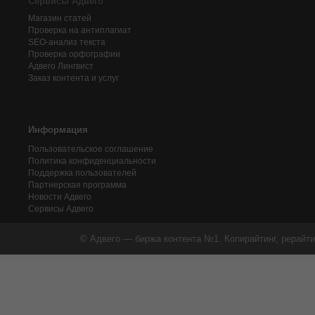
Сервисы Адвего
Магазин статей
Проверка на антиплагиат
SEO-анализ текста
Проверка орфографии
Адвего
Лингвист
Заказ контента и услуг
Информация
Пользовательское соглашение
Политика конфиденциальности
Поддержка пользователей
Партнерская программа
Новости Адвего
Сервисы Адвего
© Адвего — биржа контента №1. Копирайтинг, рерайти