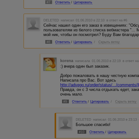
#7
Ответить
/
Цитировать
DELETED
написал 01.06.2010 в 22:10
в ответ на #6
Сейчас нашел один его заказ в извещениях: "Обс
пользователям из белого списка вебмастера "...
мой ник, чтобы он посмотрел? Буду Вам благодар
#8
Ответить
/
Цитировать
/
Скрыть ветку
korena
написала 01.06.2010 в 22:19
в ответ на
:) вчера один был заказик.
Добро пожаловать в нашу честную компа
Написала про Вас. Вот здесь
http://advego.ru/order/status/.../comment
Правда, он с 3 числа отдыхать едет, зак
очень мало.
#9
Ответить
/
Цитировать
/
Скрыть ветку
DELETED
написал 01.06.2010 в 23:13
Большое спасибо!
#10
Ответить
/
Цитировать