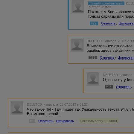
Лучший комментарий
DEL
в ответ на #20
Похоже, у Вас хорошее ч
тонкий сарказм или пора
#22
Ответить
/
Цитирова
DELETED
написал 25.07.2013
Внимательнее относитесь 
ошибок здесь заказчики м
#23
Ответить
/
Цитироват
DELETED
написал 
О, соринку у kse
#27
Ответить
/
DELETED
написала 25.07.2013 в 01:27
Что такое 4\4? Там пишет так Уникальность текста 94% \ 
Возможно ,рерайт.
#4
Ответить
/
Цитировать
/
Показать ветку - 1 ответ