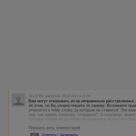
DELETED
написала 25.07.2013 в 22:39
Вам могут отказывать из-за неправильно расставленных 
об этом, но Вы упорно пишите по своему. Вспомните пра
относится к тому слову, за которым он ставится. Это ва
тем, как нажать кнопочку "отправить". А плагиатус мож
лучшую) цифру из-за скорости интернета, если она у Ва
каждый когда-то начинал с нуля. Главное - не сдавайтесь
Показать весь комментарий
#25
Ответить
/
Цитировать