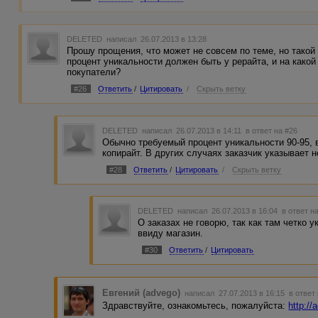
DELETED
написал 26.07.2013 в 13:28
Прошу прощения, что может не совсем по теме, но такой
процент уникальности должен быть у рерайта, и на како
покупатели?
#26
Ответить
/
Цитировать
/
Скрыть ветку
DELETED
написал 26.07.2013 в 14:11
в ответ на #26
Обычно требуемый процент уникальности 90-95, в
копирайт. В других случаях заказчик указывает 
#28
Ответить
/
Цитировать
/
Скрыть ветку
DELETED
написал 26.07.2013 в 16:04
в ответ н
О заказах не говорю, так как там четко 
ввиду магазин.
#30
Ответить
/
Цитировать
Евгений (advego)
написал 27.07.2013 в 16:15
в ответ
Здравствуйте, ознакомьтесь, пожалуйста:
http://