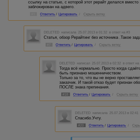
ссылку на статью, с которой этот рерайт делался вместо 
заблокирован на адвего.
#3
Ответить
/
Цитировать
/
Скрыть ветку
DELETED
написала 25.07.2013 в 01:32
в ответ на #3
Статья, обзор Рерайтинг без источника .Такое за
#7
Ответить
/
Цитировать
/
Скрыть ветку
DELETED
написал 25.07.2013 в 02:32
в ответ на
Тогда всё нормально. Просто когда сдаёт
быть признано мошенничеством.
Только за то, что вы не верно проставля
заказчик. И такой отказ будет признан о
ПОСЛЕ знака препинания.
#18
Ответить
/
Цитировать
/
Скрыть ветку
DELETED
написала 25.07.2013 в 02:4
Спасибо.Учту.
#20
Ответить
/
Цитировать
/
Скры