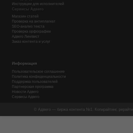
Инструкции для исполнителей
Сервисы Адвего
Магазин статей
Проверка на антиплагиат
SEO-анализ текста
Проверка орфографии
Адвего
Лингвист
Заказ контента и услуг
Информация
Пользовательское соглашение
Политика конфиденциальности
Поддержка пользователей
Партнерская программа
Новости Адвего
Сервисы Адвего
© Адвего — биржа контента №1. Копирайтинг, рерайти