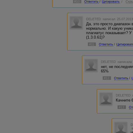
#10
Ответить
/
Цитировать
/
Скры
DELETED
написал 25.07.2013
Да, это просто диапазон 
нормально. И какую уник
плагиатус показывает? 
(1.3.0.61)?
#11
Ответить
/
Цитироват
DELETED
написала 
нет, не последня
65%
#12
Ответить
/
DELETED
Качните 
#13
От