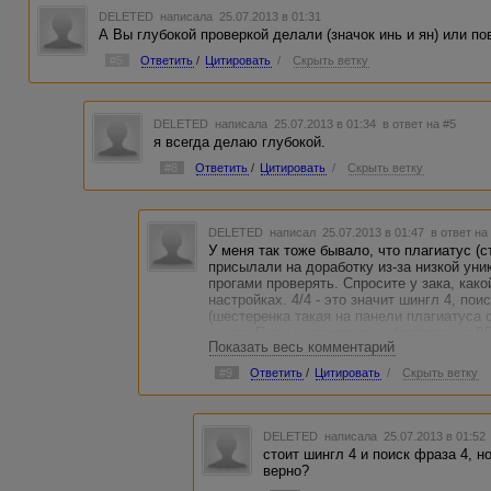
DELETED
написала 25.07.2013 в 01:31
А Вы глубокой проверкой делали (значок инь и ян) или п
#5
Ответить
/
Цитировать
/
Скрыть ветку
DELETED
написала 25.07.2013 в 01:34
в ответ на #5
я всегда делаю глубокой.
#8
Ответить
/
Цитировать
/
Скрыть ветку
DELETED
написал 25.07.2013 в 01:47
в ответ на
У меня так тоже бывало, что плагиатус (
присылали на доработку из-за низкой ун
прогами проверять. Спросите у зака, како
настройках. 4/4 - это значит шингл 4, по
(шестеренка такая на панели плагиатуса с
снова. Если не поможет - обратитесь в 
Показать весь комментарий
#9
Ответить
/
Цитировать
/
Скрыть ветку
DELETED
написала 25.07.2013 в 01:5
стоит шингл 4 и поиск фраза 4, но 
верно?