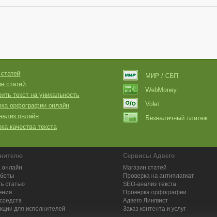
 статей
МИР / СБП
н статей
WebMoney
ить текст на уникальность
Volet
рка орфографии онлайн
нализ онлайн
Безналичный платеж
ка качества текста
нителю
Сервисы Адвего
 онлайн
Магазин статей
аботы
Проверка на антиплагиат
ь статью
SEO-анализ текста
ения
Проверка орфографии
средств
Адвего
Лингвист
кции для исполнителей
Заказ контента и услуг