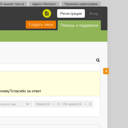
O-анализ текста
Адвего Лингвист
Проверка орфографии
Регистрация
Вход
A
Создать заказ
Помощь и поддержка
очему?спасибо за ответ
Нравится
0
/
Не нравится
0