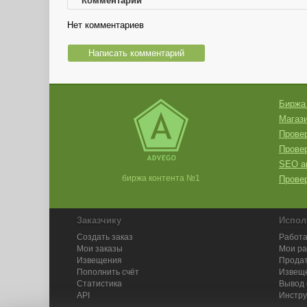
Комментарии
Нет комментариев
Написать комментарий
Биржа
Магази
Провер
Прове
SEO а
биржа контента №1
Провер
Заказчику
Испол
Создать заказ
Работа
Мои заказы
Мои р
Извещения
Продат
Пополнить счёт
Извещ
Статистика
Вывод 
API
Инстру