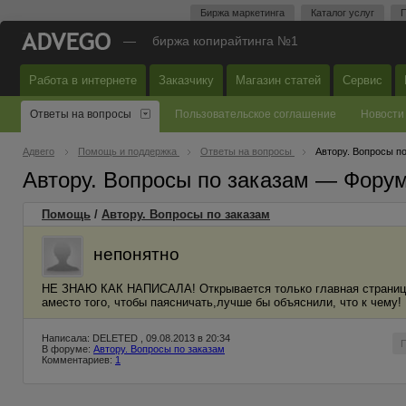
Биржа маркетинга
Каталог услуг
П
—
биржа копирайтинга №1
Работа в интернете
Заказчику
Магазин статей
Сервис
Ответы на вопросы
Пользовательское соглашение
Новости
Адвего
Помощь и поддержка
Ответы на вопросы
Автору. Вопросы п
Автору. Вопросы по заказам — Фору
Помощь
/
Автору. Вопросы по заказам
непонятно
НЕ ЗНАЮ КАК НАПИСАЛА! Открывается только главная страница 
аместо того, чтобы паясничать,лучше бы объяснили, что к чему!
Написала: DELETED , 09.08.2013 в 20:34
В форуме:
Автору. Вопросы по заказам
Комментариев:
1