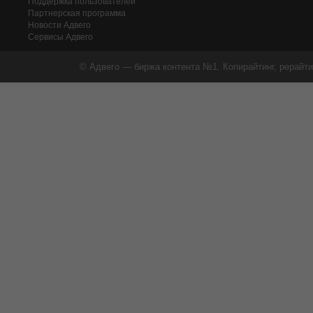
Поддержка пользователей
Партнерская программа
Новости Адвего
Сервисы Адвего
© Адвего — биржа контента №1. Копирайтинг, рерайти