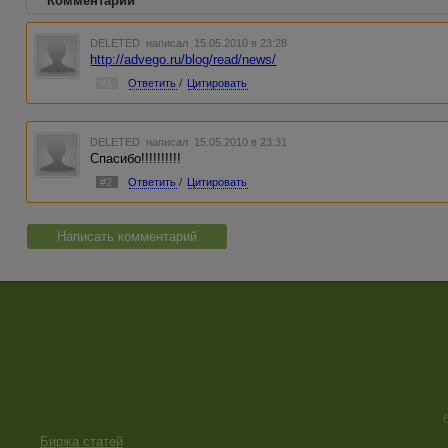
Комментарии
DELETED
написал 15.05.2010 в 23:28
http://advego.ru/blog/read/news/
#1
Ответить
/
Цитировать
DELETED
написал 15.05.2010 в 23:31
Спасибо!!!!!!!!!!
#2
Ответить
/
Цитировать
Написать комментарий
Биржа статей