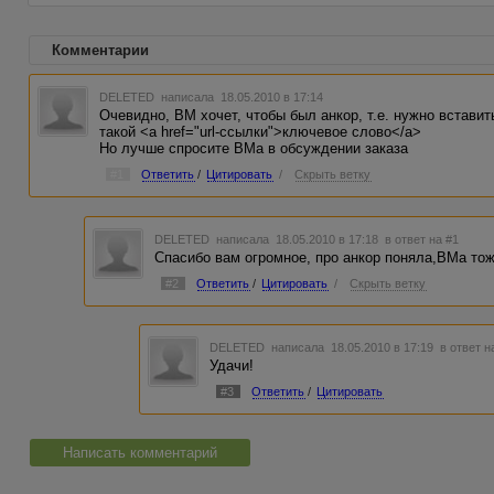
Комментарии
DELETED
написала 18.05.2010 в 17:14
Очевидно, ВМ хочет, чтобы был анкор, т.е. нужно встави
такой <a href="url-ссылки">ключевое слово</a>
Но лучше спросите ВМа в обсуждении заказа
#1
Ответить
/
Цитировать
/
Скрыть ветку
DELETED
написала 18.05.2010 в 17:18
в ответ на #1
Спасибо вам огромное, про анкор поняла,ВМа тож
#2
Ответить
/
Цитировать
/
Скрыть ветку
DELETED
написала 18.05.2010 в 17:19
в ответ н
Удачи!
#3
Ответить
/
Цитировать
Написать комментарий