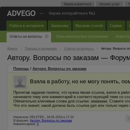
Биржа маркетинга
Каталог услуг
П
—
биржа копирайтинга №1
Работа в интернете
Заказчику
Магазин статей
Сервис
Ответы на вопросы
Пользовательское соглашение
Новости
Адвего
Помощь и поддержка
Ответы на вопросы
Автору. Вопросы п
Автору. Вопросы по заказам — Фору
Помощь
/
Автору. Вопросы по заказам
Взяла в работу, но не могу понять, по
Прочитав задание поняла, что нужна явная ссылка, взяля в рабо
начинаете тему или комментарий в соответствующей теме со ссы
Обязательно ключевые слова для ссылки: аааааааа. Ставите эти 
Что это значит, какой должна быть ссылка урл или только чере
Написала: DELETED , 18.05.2010 в 17:10
В форуме:
Автору. Вопросы по заказам
Комментариев:
3