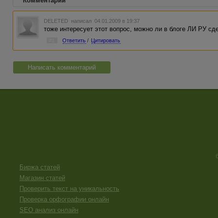
Комментарии
DELETED
написал 04.01.2009 в 19:37
тоже интересует этот вопрос, можно ли в блоге ЛИ РУ с
#1
Ответить
/
Цитировать
Написать комментарий
Биржа статей
Магазин статей
Проверить текст на уникальность
Проверка орфографии онлайн
SEO анализ онлайн