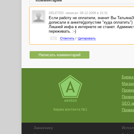
Комментарии
DELETED
написал 08.12.2008 в 15:31
Если работу не оплатили, значит Вы Татьяна30
дописали в анкете(допустим "куда оплатить") :
Лишней инфа в интернете не станет. Админист
переживать. :-)
#1
Ответить
/
Цитировать
Написать комментарий
Биржа
Магази
Провер
Прове
SEO а
биржа контента №1
Провер
Заказчику
Испол