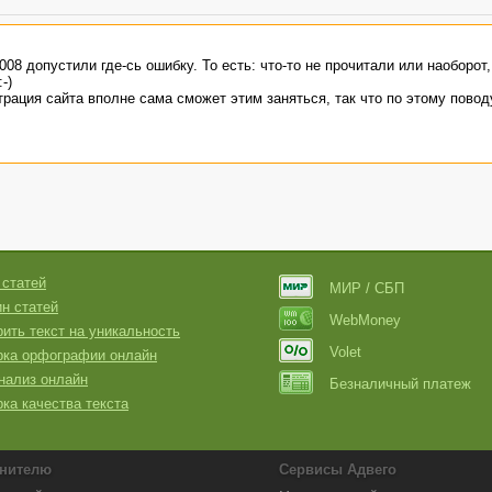
08 допустили где-сь ошибку. То есть: что-то не прочитали или наоборот,
-)
рация сайта вполне сама сможет этим заняться, так что по этому повод
 статей
МИР / СБП
н статей
WebMoney
ить текст на уникальность
Volet
рка орфографии онлайн
нализ онлайн
Безналичный платеж
ка качества текста
нителю
Сервисы Адвего