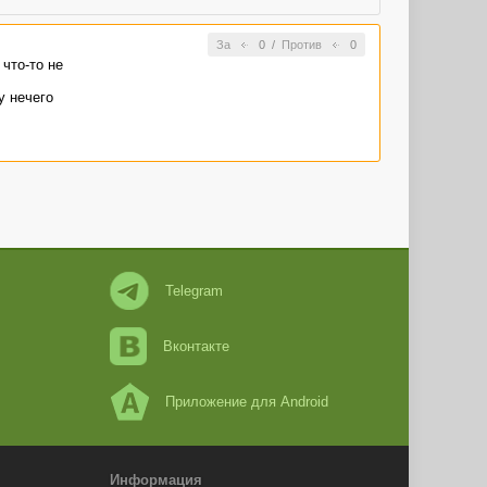
За
0
/
Против
0
 что-то не
у нечего
Telegram
Вконтакте
Приложение для Android
Информация