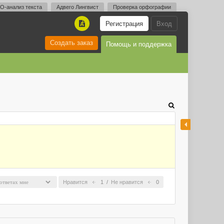
O-анализ текста
Адвего Лингвист
Проверка орфографии
Регистрация
Вход
A
Создать заказ
Помощь и поддержка
Нравится
1
/
Не нравится
0