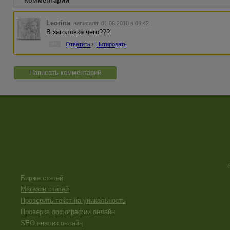
Комментарии
Leorina
написала 01.06.2010 в 09:42
В заголовке чего???
#1
Ответить
/
Цитировать
Написать комментарий
Биржа статей
Магазин статей
Проверить текст на уникальность
Проверка орфографии онлайн
SEO анализ онлайн