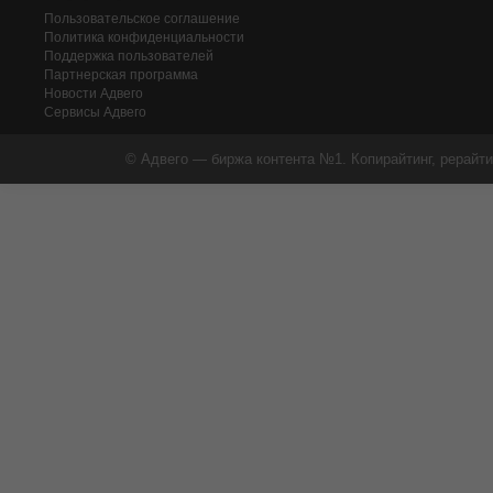
Пользовательское соглашение
Политика конфиденциальности
Поддержка пользователей
Партнерская программа
Новости Адвего
Сервисы Адвего
© Адвего — биржа контента №1. Копирайтинг, рерайти