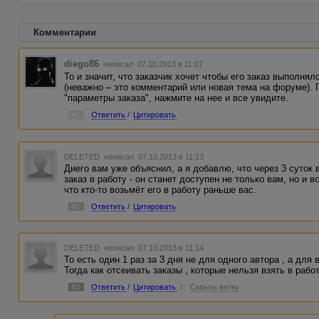
Комментарии
diego86
написал 07.10.2013 в 11:07
То и значит, что заказчик хочет чтобы его заказ выполнялс
(неважно – это комментарий или новая тема на форуме). 
"параметры заказа", нажмите на нее и все увидите.
#1
Ответить
/
Цитировать
DELETED
написал 07.10.2013 в 11:13
Диего вам уже объяснил, а я добавлю, что через 3 суток 
заказ в работу - он станет доступен не только вам, но и
что кто-то возьмёт его в работу раньше вас.
#2
Ответить
/
Цитировать
DELETED
написал 07.10.2013 в 11:14
То есть один 1 раз за 3 дня не для одного автора , а для 
Тогда как отсеивать заказы , которые нельзя взять в раб
#3
Ответить
/
Цитировать
/
Скрыть ветку