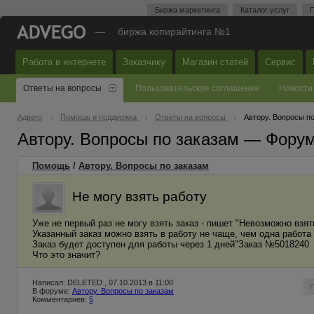
Биржа маркетинга
Каталог услуг
П
—
биржа копирайтинга №1
Работа в интернете
Заказчику
Магазин статей
Сервис
Ответы на вопросы
Пользовательское соглашение
Новости
Адвего
Помощь и поддержка
Ответы на вопросы
Автору. Вопросы п
Автору. Вопросы по заказам — Фору
Помощь
/
Автору. Вопросы по заказам
Не могу взять работу
Уже не первый раз не могу взять заказ - пишет "Невозможно взят
Указанный заказ можно взять в работу не чаще, чем одна работа 
Заказ будет доступен для работы через 1 дней"Заказ №5018240
Что это значит?
Написал: DELETED , 07.10.2013 в 11:00
В форуме:
Автору. Вопросы по заказам
Комментариев:
5