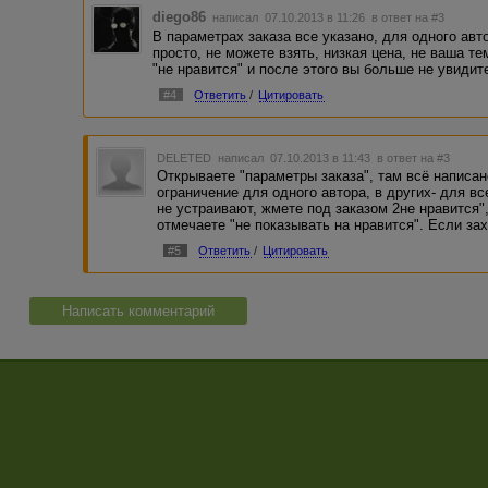
diego86
написал 07.10.2013 в 11:26
в ответ на #3
В параметрах заказа все указано, для одного авт
просто, не можете взять, низкая цена, не ваша те
"не нравится" и после этого вы больше не увидите
#4
Ответить
/
Цитировать
DELETED
написал 07.10.2013 в 11:43
в ответ на #3
Открываете "параметры заказа", там всё написан
ограничение для одного автора, в других- для вс
не устраивают, жмете под заказом 2не нравится"
отмечаете "не показывать на нравится". Если зах
#5
Ответить
/
Цитировать
Написать комментарий