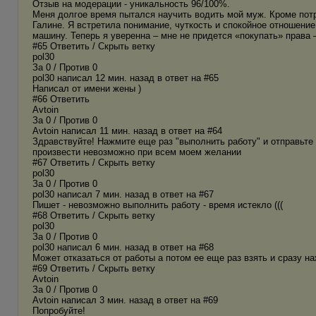
Отзыв на модерации - уникальность 96/100%.
Меня долгое время пытался научить водить мой муж. Кроме потра
Галине. Я встретила понимание, чуткость и спокойное отношени
машину. Теперь я уверенна – мне не придется «покупать» права 
#65 Ответить / Скрыть ветку
pol30
За 0 / Против 0
pol30 написал 12 мин. назад в ответ на #65
Написал от имени жены )
#66 Ответить
Avtoin
За 0 / Против 0
Avtoin написал 11 мин. назад в ответ на #64
Здравствуйте! Нажмите еще раз "выполнить работу" и отправьте
произвести невозможно при всем моем желании
#67 Ответить / Скрыть ветку
pol30
За 0 / Против 0
pol30 написал 7 мин. назад в ответ на #67
Пишет - невозможно выполнить работу - время истекло (((
#68 Ответить / Скрыть ветку
pol30
За 0 / Против 0
pol30 написал 6 мин. назад в ответ на #68
Может отказаться от работы а потом ее еще раз взять и сразу н
#69 Ответить / Скрыть ветку
Avtoin
За 0 / Против 0
Avtoin написал 3 мин. назад в ответ на #69
Попробуйте!