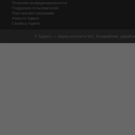
Политика конфиденциальности
Поддержка пользователей
Партнерская программа
Новости Адвего
Сервисы Адвего
© Адвего — биржа контента №1. Копирайтинг, рерайти