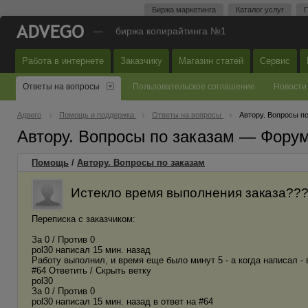
Биржа маркетинга
Каталог услуг
П
—
биржа копирайтинга №1
Работа в интернете
Заказчику
Магазин статей
Сервис
Ответы на вопросы
Пользовательское соглашение
Новости
Адвего
Помощь и поддержка
Ответы на вопросы
Автору. Вопросы п
Автору. Вопросы по заказам — Фору
Помощь
/
Автору. Вопросы по заказам
Истекло время выполнения заказа??
Переписка с заказчиком:
За 0 / Против 0
pol30 написал 15 мин. назад
Работу выполнил, и время еще было минут 5 - а когда написал -
#64 Ответить / Скрыть ветку
pol30
За 0 / Против 0
pol30 написал 15 мин. назад в ответ на #64