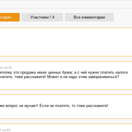
нтарии
Участники / 4
Все комментарии
ет на #1
money это продажа неких ценных бумаг, а с неё нужно платить налоги.
латите, тоже расскажите! Может и не надо этим заморачиваться?
 же вопрос не мучает! Если не платите, то тоже расскажите!
т на #3