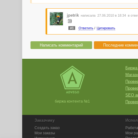
jpetrik
написала 27.06.2010 в 18:34
в отве
:)))
#8
Ответить
/
Цитировать
Написать комментарий
Последние комме
Биржа
Магази
Провер
Прове
SEO а
биржа контента №1
Провер
Заказчику
Испол
Создать заказ
Работа
Мои заказы
Мои р