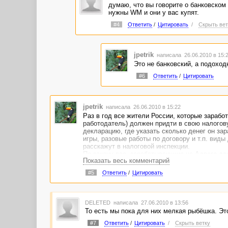
думаю, что вы говорите о банковском
нужны WM и они у вас купят.
#4
Ответить
/
Цитировать
/
Скрыть вет
jpetrik
написала 26.06.2010 в 15
Это не банковский, а подоход
#6
Ответить
/
Цитировать
jpetrik
написала 26.06.2010 в 15:22
Раз в год все жители России, которые зарабо
работодатель) должен придти в свою налогову
декларацию, где указать сколько денег он за
игры, разовые работы по договору и т.п. виды
расскажут в налоговой инспекции.
По закону все, зарабатывающие на Адвего ден
Показать весь комментарий
платит. А у налоговой пока много других проб
Банки обязаны передавать сведения о ваших с
#5
Ответить
/
Цитировать
DELETED
написала 27.06.2010 в 13:56
То есть мы пока для них мелкая рыбёшка. Это
#7
Ответить
/
Цитировать
/
Скрыть ветку