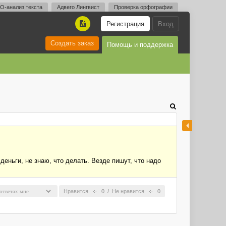
O-анализ текста
Адвего Лингвист
Проверка орфографии
Регистрация
Вход
A
Создать заказ
Помощь и поддержка
еньги, не знаю, что делать. Везде пишут, что надо
Нравится
0
/
Не нравится
0