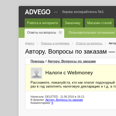
—
биржа копирайтинга №1
Работа в интернете
Заказчику
Магазин статей
Ответы на вопросы
Пользовательское соглашение
Адвего
Помощь и поддержка
Ответы на вопросы
Автор
Автору. Вопросы по заказам —
Помощь
/
Автору. Вопросы по заказам
Налоги с Webmoney
Расскажите, пожалуйста, кто как платит подоходный 
раз в год заполнять налоговую декларацию и т.д, а т
Написала: DELETED , 11.06.2010 в 16:13
В форуме:
Автору. Вопросы по заказам
Комментариев:
8