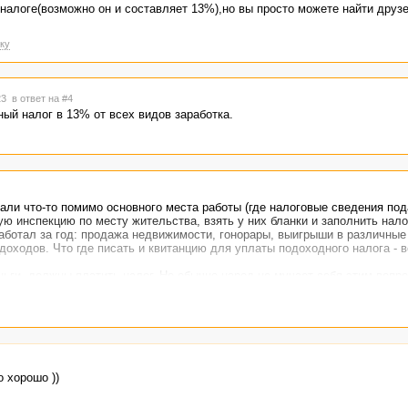
 налоге(возможно он и составляет 13%),но вы просто можете найти друз
ку
:23
в ответ на #4
ный налог в 13% от всех видов заработка.
тали что-то помимо основного места работы (где налоговые сведения под
ю инспекцию по месту жительства, взять у них бланки и заполнить нал
работал за год: продажа недвижимости, гонорары, выигрыши в различные
 доходов. Что где писать и квитанцию для уплаты подоходного налога - в
ьги, должны платить налог. Но обычно народ не мучает себя этим вопро
лем и до копирайтеров она не добралась.)
четах, начиная с платежа в 60000 рублей.
 хорошо ))