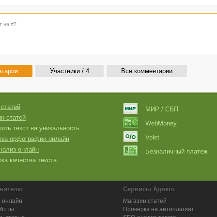
т на #7
нтарии
Участники / 4
Все комментарии
 статей
МИР / СБП
н статей
WebMoney
ить текст на уникальность
Volet
рка орфографии онлайн
нализ онлайн
Безналичный платеж
ка качества текста
нителю
Сервисы Адвего
 онлайн
Магазин статей
аботы
Проверка на антиплагиат