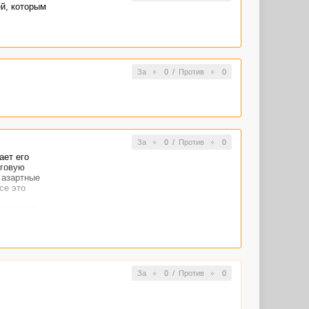
ей, которым
За
0
/
Против
0
За
0
/
Против
0
ает его
оговую
 азартные
се это
сом и не
За
0
/
Против
0