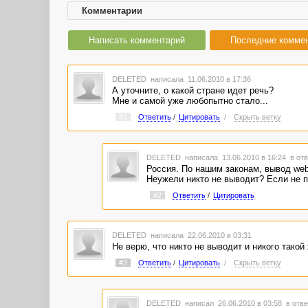
Комментарии
Написать комментарий
Последние комме
DELETED
написала 11.06.2010 в 17:36
А уточните, о какой стране идет речь?
Мне и самой уже любопытно стало...
#1
Ответить
/
Цитировать
/
Скрыть ветку
DELETED
написала 13.06.2010 в 16:24
в отв
Россия. По нашим законам, вывод web
Неужели никто не выводит? Если не п
#2
Ответить
/
Цитировать
DELETED
написала 22.06.2010 в 03:31
Не верю, что никто не выводит и никого такой
#3
Ответить
/
Цитировать
/
Скрыть ветку
DELETED
написал 26.06.2010 в 03:58
в отве