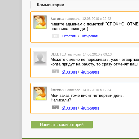
Комментарии
korena
написала 12.06.2010 в 22:42
пишите админам с пометкой "СРОЧНО! ОТМЕНА
половина приходит).
#1
Ответить
/
Цитировать
DELETED
написал 14.06.2010 в 09:13
Можете сильно не переживать, уже четвертые
когда придут на работу, то сразу отменят ваш 
#2
Ответить
/
Цитировать
korena
написала 14.06.2010 в 12:34
Мой заказ тоже висит четвертый день.
Написали?
#3
Ответить
/
Цитировать
Написать комментарий