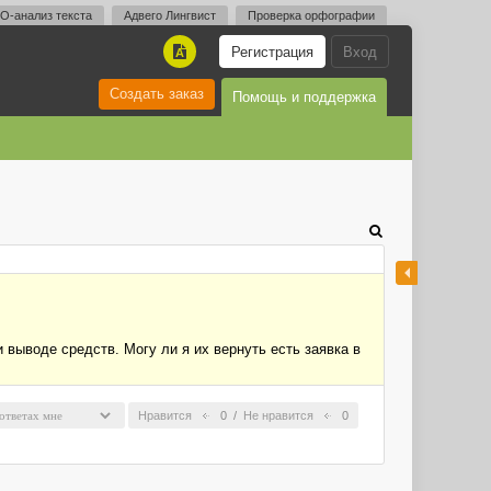
O-анализ текста
Адвего Лингвист
Проверка орфографии
Регистрация
Вход
A
Создать заказ
Помощь и поддержка
 выводе средств. Могу ли я их вернуть есть заявка в
Нравится
0
/
Не нравится
0