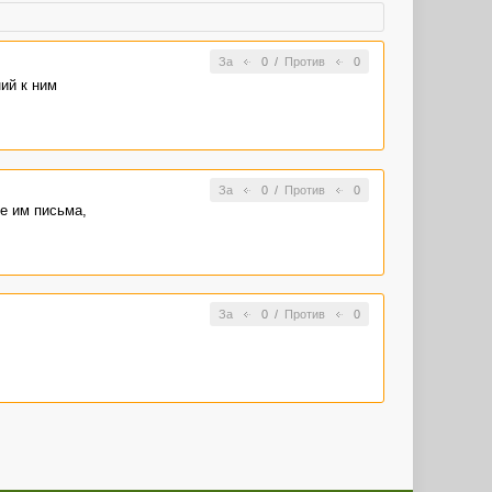
За
0
/
Против
0
ий к ним
За
0
/
Против
0
е им письма,
За
0
/
Против
0