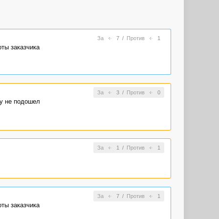
За
7
/
Против
1
оты заказчика
За
3
/
Против
0
му не подошел
За
1
/
Против
1
За
7
/
Против
1
оты заказчика