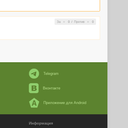
За
0
/
Против
0
Telegram
Вконтакте
Приложение для Android
Информация