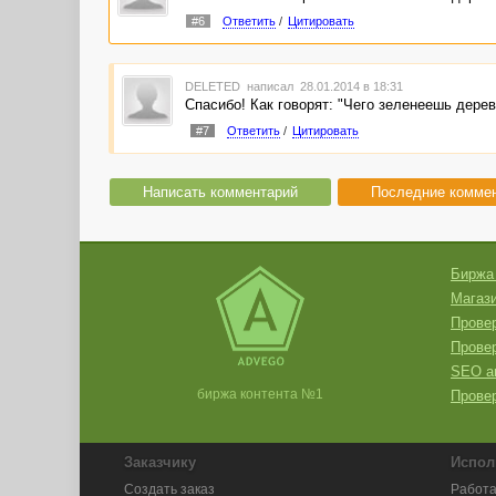
#6
Ответить
/
Цитировать
DELETED
написал 28.01.2014 в 18:31
Спасибо! Как говорят: "Чего зеленеешь дерево
#7
Ответить
/
Цитировать
Написать комментарий
Последние комме
Биржа
Магази
Провер
Прове
SEO а
биржа контента №1
Провер
Заказчику
Испол
Создать заказ
Работа