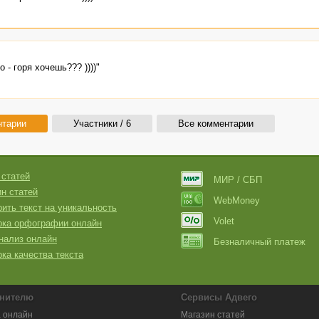
 - горя хочешь??? ))))"
нтарии
Участники / 6
Все комментарии
 статей
МИР / СБП
н статей
WebMoney
ить текст на уникальность
Volet
рка орфографии онлайн
нализ онлайн
Безналичный платеж
ка качества текста
нителю
Сервисы Адвего
 онлайн
Магазин статей