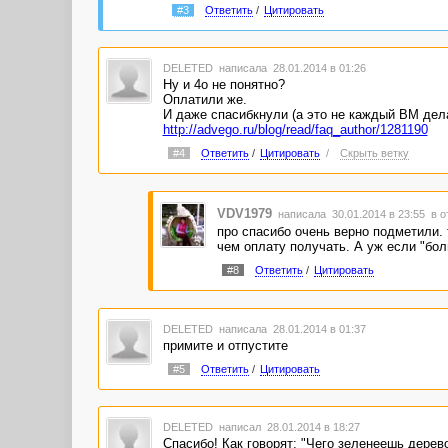
#3
Ответить
/
Цитировать
DELETED
написала 28.01.2014 в 01:26
Ну и 4о не понятно?
Оплатили же.
И даже спасибкнули (а это не каждый ВМ дела
http://advego.ru/blog/read/faq_author/1281190
#4
Ответить
/
Цитировать
/
Скрыть ветку
VDV1979
написала 30.01.2014 в 23:55
в о
про спасибо очень верно подметили. 
чем оплату получать. А уж если "бол
#8
Ответить
/
Цитировать
DELETED
написала 28.01.2014 в 01:37
примите и отпустите
#5
Ответить
/
Цитировать
DELETED
написал 28.01.2014 в 18:27
Спасибо! Как говорят: "Чего зеленеешь дерево 