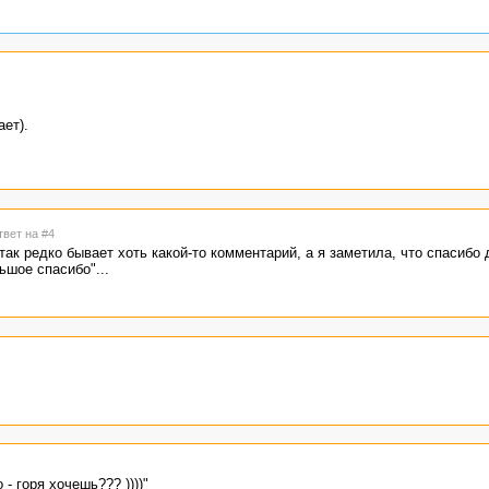
ет).
твет на #4
так редко бывает хоть какой-то комментарий, а я заметила, что спасибо
ьшое спасибо"...
- горя хочешь??? ))))"