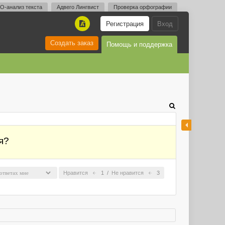
O-анализ текста
Адвего Лингвист
Проверка орфографии
Регистрация
Вход
A
Создать заказ
Помощь и поддержка
я?
Нравится
1
/
Не нравится
3