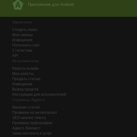
Приложение для Android
Заказчику
Создать заказ
Мои заказы
Извещения
Пополнить счёт
Статистика
API
Исполнителю
Работа онлайн
Мои работы
Продать статью
Извещения
Вывод средств
Инструкции для исполнителей
Сервисы Адвего
Магазин статей
Проверка на антиплагиат
SEO-анализ текста
Проверка орфографии
Адвего
Лингвист
Заказ контента и услуг