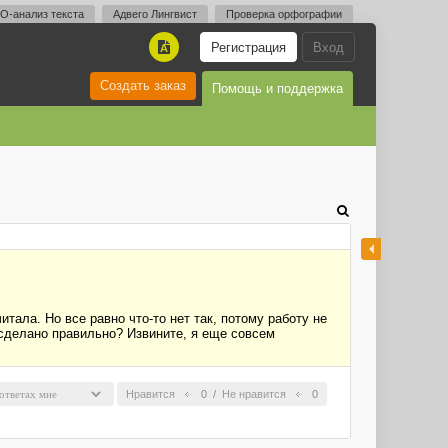
O-анализ текста
Адвего Лингвист
Проверка орфографии
Регистрация
Вход
A
Создать заказ
Помощь и поддержка
тала. Но все равно что-то нет так, потому работу не
 сделано правильно? Извините, я еще совсем
Нравится
0
/
Не нравится
0