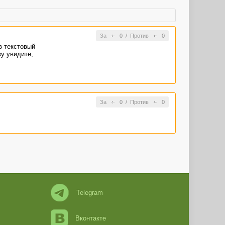
За
0
/
Против
0
в текстовый
зу увидите,
За
0
/
Против
0
Telegram
Вконтакте