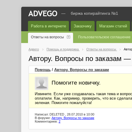
—
биржа копирайтинга №1
Работа в интернете
Заказчику
Магазин статей
Ответы на вопросы
Пользовательское соглашение
Адвего
Помощь и поддержка
Ответы на вопросы
Автор
Автору. Вопросы по заказам —
Помощь
/
Автору. Вопросы по заказам
Помогите новичку.
Извините. Если уже создавалась такая тема и вопрос 
оплатили. Как, например, проверить, что все сдела
зеленая. Помогите пожалуйста!
Написал: DELETED , 28.07.2010 в 10:00
В форуме:
Автору. Вопросы по заказам
Комментариев:
2