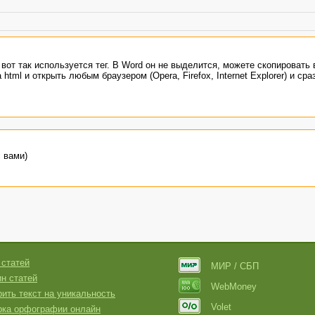
вот так используется тег. В Word он не выделится, можете скопировать 
html и открыть любым браузером (Opera, Firefox, Internet Explorer) и сра
 вами)
 статей
МИР / СБП
н статей
WebMoney
ить текст на уникальность
Volet
рка орфографии онлайн