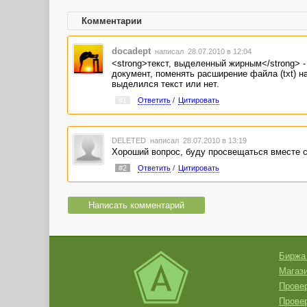
Комментарии
docadept
написал 28.07.2010 в 12:04
<strong>текст, выделенный жирным</strong> - 
документ, поменять расширение файла (txt) на 
выделился текст или нет.
#1
Ответить
/
Цитировать
DELETED
написал 28.07.2010 в 13:19
Хороший вопрос, буду просвещаться вместе с
#2
Ответить
/
Цитировать
Написать комментарий
Биржа
Магази
Провер
Прове