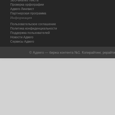
SEO-анализ текста
Проверка орфографии
Адвего
Лингвист
Партнерская программа
Информация
Пользовательское соглашение
Политика конфиденциальности
Поддержка пользователей
Новости Адвего
Сервисы Адвего
© Адвего — биржа контента №1. Копирайтинг, рерайти