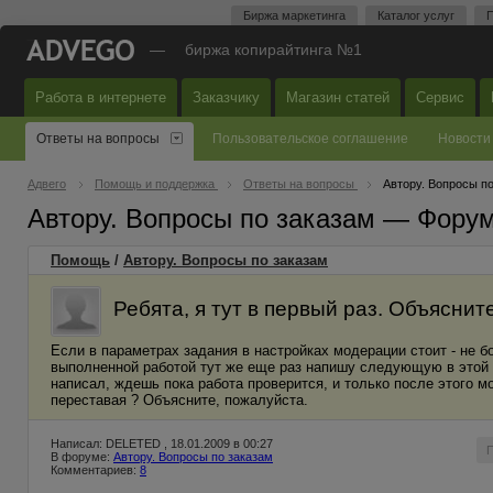
Биржа маркетинга
Каталог услуг
П
—
биржа копирайтинга №1
Работа в интернете
Заказчику
Магазин статей
Сервис
Ответы на вопросы
Пользовательское соглашение
Новости
Адвего
Помощь и поддержка
Ответы на вопросы
Автору. Вопросы п
Автору. Вопросы по заказам — Фору
Помощь
/
Автору. Вопросы по заказам
Ребята, я тут в первый раз. Объяснит
Если в параметрах задания в настройках модерации стоит - не б
выполненной работой тут же еще раз напишу следующую в этой же
написал, ждешь пока работа проверится, и только после этого м
переставая ? Объясните, пожалуйста.
Написал: DELETED , 18.01.2009 в 00:27
В форуме:
Автору. Вопросы по заказам
Комментариев:
8