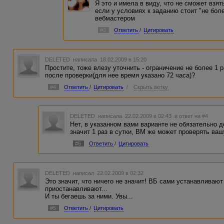
Я это и имела в виду, что не сможет взят
если у условиях к заданию стоит "не бол
вебмастером
#3
Ответить
/
Цитировать
DELETED
написала 18.02.2009 в 15:20
Простите, тоже влезу уточнить - ограничение не более 1 р
после проверки(для нее время указано 72 часа)?
#4
Ответить
/
Цитировать
/
Скрыть ветку
DELETED
написала 22.02.2009 в 02:43
в ответ на #4
Нет, в указанном вами варианте не обязательно до
значит 1 раз в сутки, ВМ же может проверять вашу
#6
Ответить
/
Цитировать
DELETED
написал 22.02.2009 в 02:32
Это значит, что ничего не значит! ВБ сами устанавливают
приостанавливают...
И ты бегаешь за ними. Увы...
#5
Ответить
/
Цитировать