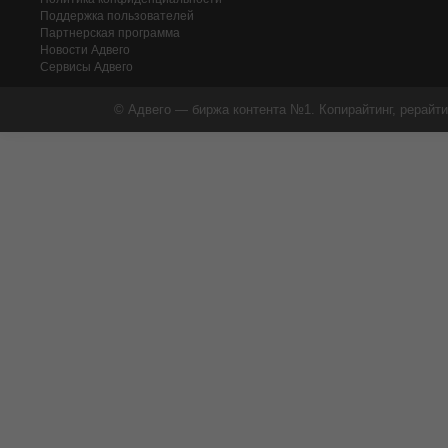
Поддержка пользователей
Партнерская программа
Новости Адвего
Сервисы Адвего
© Адвего — биржа контента №1. Копирайтинг, рерайти