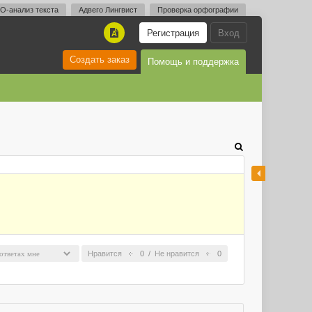
O-анализ текста
Адвего Лингвист
Проверка орфографии
Регистрация
Вход
A
Создать заказ
Помощь и поддержка
Нравится
0
/
Не нравится
0