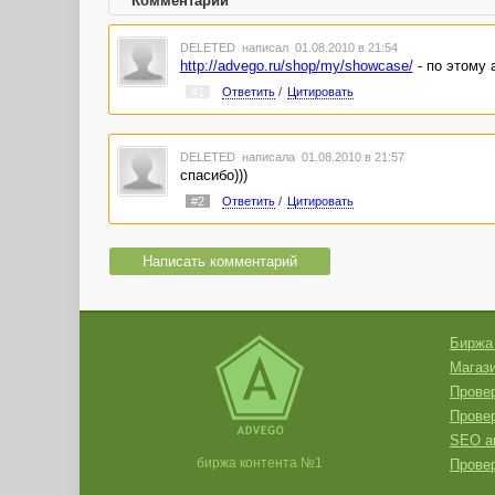
Комментарии
DELETED
написал 01.08.2010 в 21:54
http://advego.ru/shop/my/showcase/
- по этому 
#1
Ответить
/
Цитировать
DELETED
написала 01.08.2010 в 21:57
спасибо)))
#2
Ответить
/
Цитировать
Написать комментарий
Биржа
Магази
Провер
Прове
SEO а
биржа контента №1
Провер