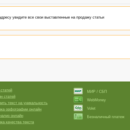
адресу увидите все свои выставленные на продажу статьи
 статей
МИР / СБП
н статей
WebMoney
ить текст на уникальность
Volet
рка орфографии онлайн
нализ онлайн
Безналичный платеж
ка качества текста