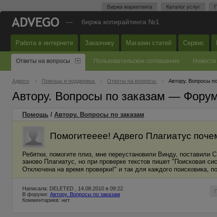
Биржа маркетинга
Каталог услуг
П
—
биржа копирайтинга №1
Работа в интернете
Заказчику
Магазин статей
Сервис
Ответы на вопросы
Пользовательское соглашение
Новости
Адвего
Помощь и поддержка
Ответы на вопросы
Автору. Вопросы п
Автору. Вопросы по заказам — Фору
Помощь
/
Автору. Вопросы по заказам
Помогитееее! Адвего Плагиатус почему
Ребятки, помогите плиз, мне переустановили Винду, поставили C
заново Плагиатус, но при проверке текстов пишет "Поисковая сис
Отключена на время проверки!" и так для каждого поисковика, пот
Написала: DELETED , 14.08.2010 в 09:22
В форуме:
Автору. Вопросы по заказам
Комментариев: нет