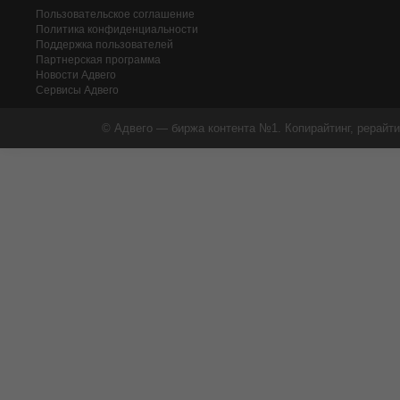
Пользовательское соглашение
Политика конфиденциальности
Поддержка пользователей
Партнерская программа
Новости Адвего
Сервисы Адвего
© Адвего — биржа контента №1. Копирайтинг, рерайти