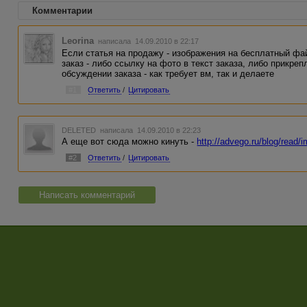
Комментарии
Leorina
написала 14.09.2010 в 22:17
Если статья на продажу - изображения на бесплатный фай
заказ - либо ссылку на фото в текст заказа, либо прикре
обсуждении заказа - как требует вм, так и делаете
#1
Ответить
/
Цитировать
DELETED
написала 14.09.2010 в 22:23
А еще вот сюда можно кинуть -
http://advego.ru/blog/read/
#2
Ответить
/
Цитировать
Написать комментарий