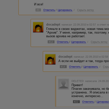
И все!
#9
Ответить
/
Цитировать
/
Скрыть ветку
docadept
написал 22.09.2010 в 02:57
в ответ н
Гляньте в своих виджетах, новая тема м
"Архив". У меня, например, так, поэтому,
вызов архива не работает.
#12
Ответить
/
Цитировать
/
Скрыть ветку
docadept
написал 22.09.2010 в 02:5
А если не выйдет и так, тогда пр
#14
Ответить
/
Цитировать
/
Скры
DELETED
написала 24.09.20
Привет!
Плагин закачивала, но б
устранена.. Я описала в
конечно, интересно...
#22
Ответить
/
Цитирова