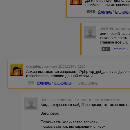
Да я понял где, два слэ
ошиблись при их написа
#25
Ответить
/
Цитирова
DELETED
написала
или я ошиблась 
тяжело сказать...
Главное все Ок. 
#26
Ответить
/
docadept
написал 22.09.2010 в 02:30
Архив вызывается запросом <?php wp_get_archives('type=m
в sidebar.php наличие данной строчки.
#7
Ответить
/
Цитировать
/
Скрыть ветку
DELETED
написала 22.09.2010 в 02:44
в ответ на #7
Когда открываю в сайдбаре архив, то такое показ
Заголовок:
Показывать количество записей
Показывать как выпадающий список