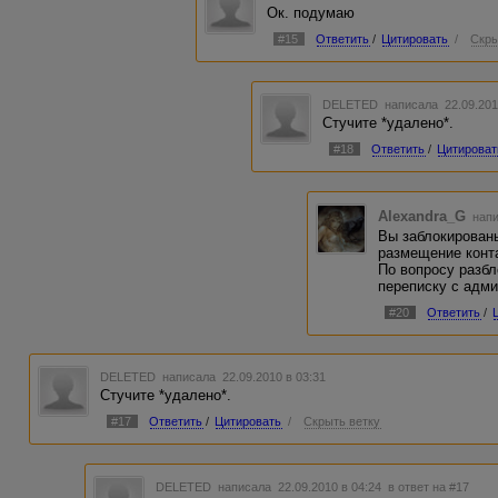
Ок. подумаю
#15
Ответить
/
Цитировать
/
Скры
DELETED
написала 22.09.201
Стучите *удалено*.
#18
Ответить
/
Цитироват
Alexandra_G
напи
Вы заблокирован
размещение конт
По вопросу разб
переписку с адми
#20
Ответить
/
DELETED
написала 22.09.2010 в 03:31
Стучите *удалено*.
#17
Ответить
/
Цитировать
/
Скрыть ветку
DELETED
написала 22.09.2010 в 04:24
в ответ на #17