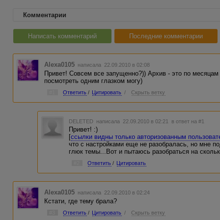
Комментарии
Написать комментарий
Последние комментарии
Alexa0105
написала 22.09.2010 в 02:08
Привет! Совсем все запущенно?)) Архив - это по месяцам
посмотреть одним глазком могу)
#1
Ответить
/
Цитировать
/
Скрыть ветку
DELETED
написала 22.09.2010 в 02:21
в ответ на #1
Привет! :)
[
ссылки видны только авторизованным пользова
что с настройками еще не разобралась, но мне по
глюк темы...Вот и пытаюсь разобраться на скольк
#2
Ответить
/
Цитировать
Alexa0105
написала 22.09.2010 в 02:24
Кстати, где тему брала?
#3
Ответить
/
Цитировать
/
Скрыть ветку