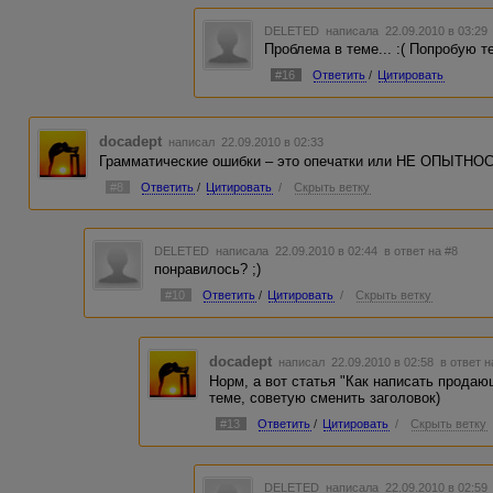
DELETED
написала 22.09.2010 в 03:2
Проблема в теме... :( Попробую 
#16
Ответить
/
Цитировать
docadept
написал 22.09.2010 в 02:33
Грамматические ошибки – это опечатки или НЕ ОПЫТНОСТ
#8
Ответить
/
Цитировать
/
Скрыть ветку
DELETED
написала 22.09.2010 в 02:44
в ответ на #8
понравилось? ;)
#10
Ответить
/
Цитировать
/
Скрыть ветку
docadept
написал 22.09.2010 в 02:58
в ответ н
Норм, а вот статья "Как написать продаю
теме, советую сменить заголовок)
#13
Ответить
/
Цитировать
/
Скрыть ветку
DELETED
написала 22.09.2010 в 02:5