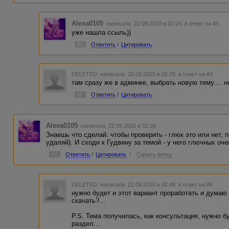
Alexa0105
написала 22.09.2010 в 02:24
в ответ на #3
уже нашла ссыль))
#4
Ответить
/
Цитировать
DELETED
написала 22.09.2010 в 02:25
в ответ на #3
там сразу же в админке, выбрать новую тему.... н
#5
Ответить
/
Цитировать
Alexa0105
написала 22.09.2010 в 02:26
Знаешь что сделай: чтобы проверить - глюк это или нет, 
удаляй). И сходи к Гудвину за темой - у него глючных оч
#6
Ответить
/
Цитировать
/
Скрыть ветку
DELETED
написала 22.09.2010 в 02:48
в ответ на #6
нужно будет и этот вариант проработать и думаю
скачать?...
P.S. Тема получилась, как консультация, нужно 
раздел...