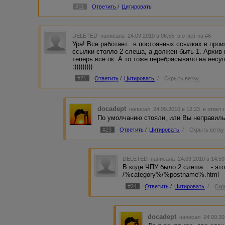
#11
Ответить
/
Цитировать
DELETED
написала 24.09.2010 в 06:55
в ответ на #6
Ура! Все работает.. в постоянных ссылках в про
ссылки стояло 2 слеша, а должен быть 1. Архив
теперь все ок. А то тоже перебрасывало на нес
:)))))))))
#21
Ответить
/
Цитировать
/
Скрыть ветку
docadept
написал 24.09.2010 в 12:23
в ответ 
По умолчанию стояли, или Вы неправил
#23
Ответить
/
Цитировать
/
Скрыть ветку
DELETED
написала 24.09.2010 в 14:5
В коде ЧПУ было 2 слеша... - эт
/%category%/%postname%.html
#24
Ответить
/
Цитировать
/
Скр
docadept
написал 24.09.20